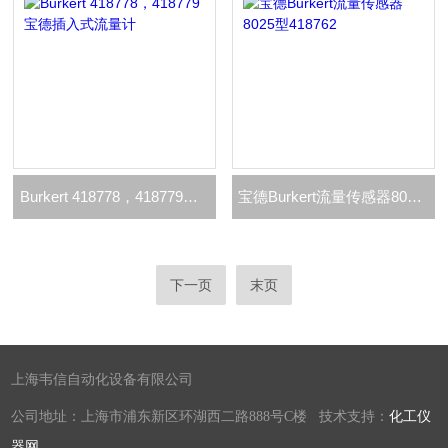
Burkert 418778，418779宝德插入式流量计
​宝德Burkert流量传感器8025型418762
下一页
末页
上海韦信自动化设备有限公司
公司地址：上海市浦东新区环湖西二路888号C楼 技术支持：
化工仪
器网