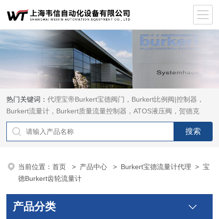
热门关键词：
代理宝帝Burkert宝德阀门，Burkert比例阀|控制器，
Burkert流量计，Burkert质量流量控制器，ATOS液压阀，贺德克
HYDAC传感器，ASCO电磁阀，ASCO阀门，REXROTH力士乐阀
泵，安沃驰Aventics电磁阀|气缸，Samson萨姆森定位器
当前位置：
首页
>
产品中心
>
Burkert宝德流量计代理
>
宝
德Burkert齿轮流量计
产品分类