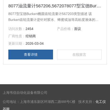
8077油流量计567206,5672078077型宝德Burkert椭圆齿轮流量计567203
8077型宝德Burkert椭圆齿轮流量计567203类型描述 该
Burkert齿轮流量计是针对胶水、蜂蜜或油等高粘度液体的测
量或批量控制而设计。可以轻松与德国Burkert 8025、8611
访问次数：
2454
产品价格：
面议
和8619变送器连接，以实现更多功能。德国Burkert低流量传
厂商性质：
经销商
感器的设计是基于椭圆齿轮原理，经验证体积流量测量方法精
准可靠。其设计特点在于黏度和流量范围广，具有出色的重复
更新日期：
2026-03-04
性和高精度。低压降和耐高压使其适
查看详情
在线留言
上海韦信自动化设备有限公司
公司地址：上海市浦东新区环湖西二路888号C楼 技术支持：
化工仪
器网