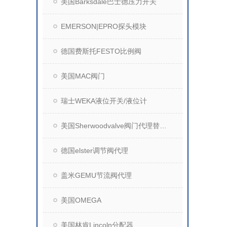
美国Barksdale巴士德压力开关
EMERSON|EPRO探头模块
德国费斯托FESTO比例阀
美国MAC阀门
瑞士WEKA液位开关/液位计
美国Sherwoodvalve阀门代理替换WV阀门
德国elster调节阀代理
盖米GEMU节流阀代理
美国OMEGA
美国林肯Lincoln分配器