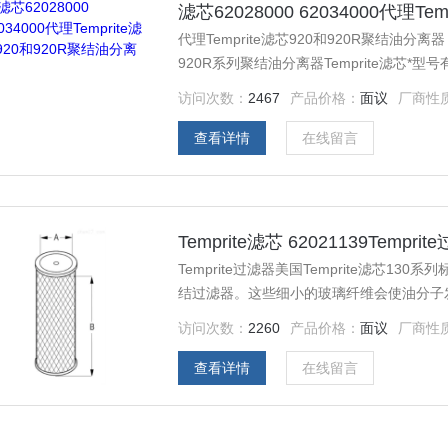
滤芯62028000 62034000代理T
代理Temprite滤芯920和920R聚结油分离
920R系列聚结油分离器Temprite滤芯*型号有：
冷行业的，也是di一批专门从事制冷部件的公
访问次数：
2467
产品价格：
面议
厂商性
和水冷却器的分配阀。Temprite专注于创
查看详情
在线留言
Temprite滤芯 62021139Tempr
Temprite过滤器美国Temprite滤芯130系列标准过滤组件 Temprite标
结过滤器。这些细小的玻璃纤维会使油分子
被强制放到Temprite过滤器的外排液层。
访问次数：
2260
产品价格：
面议
厂商性
准过滤器比任何其他过滤器都要细，它能将
查看详情
在线留言