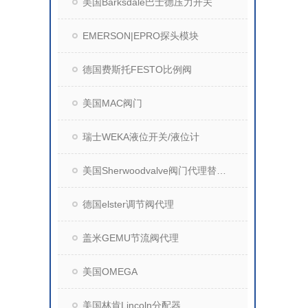
美国Barksdale巴士德压力开关
EMERSON|EPRO探头模块
德国费斯托FESTO比例阀
美国MAC阀门
瑞士WEKA液位开关/液位计
美国Sherwoodvalve阀门代理替换WV阀门
德国elster调节阀代理
盖米GEMU节流阀代理
美国OMEGA
美国林肯Lincoln分配器