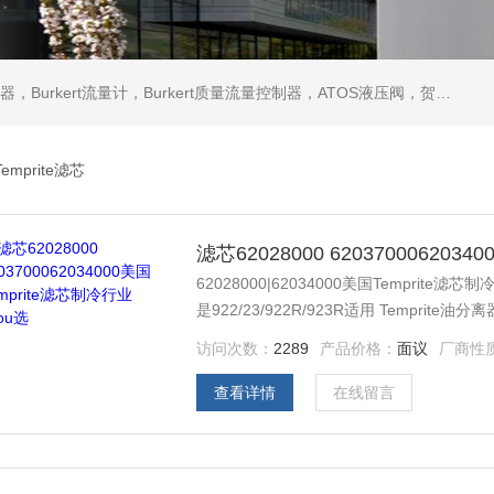
ATOS液压阀，贺德克HYDAC传感器，ASCO电磁阀，ASCO阀门，REXROTH力士乐阀泵，安沃驰Aventics电磁阀|气缸，Samson萨姆森定位器
emprite滤芯
滤芯62028000 620370006203
62028000|62034000美国Temprite滤芯
是922/23/922R/923R适用 Temprite油分离器T
油分离器滤芯62034000，62037000，62
访问次数：
2289
产品价格：
面议
厂商性
查看详情
在线留言