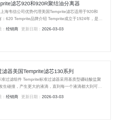
emprite滤芯920和920R聚结油分离器
器 上海韦信公司优势代理美国Temprite滤芯适用于920和
620 Temprite品牌介绍 Temprite成立于1924年，是制
司之一。早期Temprite产品是啤酒冷却器和苏打水喷泉
质：
经销商
更新日期：
2026-03-03
新，节能的聚结
ite过滤器美国Temprite滤芯130系列
准过滤器采用基质型硼硅酸盐聚
发生碰撞，产生更大的液滴，直到每一个液滴都大到可以
液滴落在分离器的底部，油返回到压缩机。因为Temprite标
质：
经销商
更新日期：
2026-03-03
系统中的所有废水和污垢的大小降低到0.3微米，提