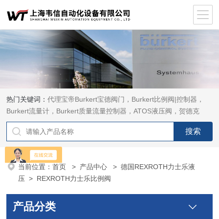
热门关键词：
代理宝帝Burkert宝德阀门，Burkert比例阀|控制器，
Burkert流量计，Burkert质量流量控制器，ATOS液压阀，贺德克
HYDAC传感器，ASCO电磁阀，ASCO阀门，REXROTH力士乐阀
泵，安沃驰Aventics电磁阀|气缸，Samson萨姆森定位器
当前位置：
首页
>
产品中心
>
德国REXROTH力士乐液
压
>
REXROTH力士乐比例阀
产品分类