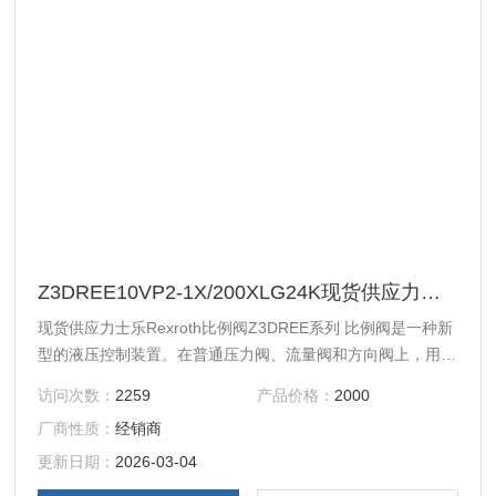
Z3DREE10VP2-1X/200XLG24K现货供应力士乐Rexroth比例阀Z3DREE系列
现货供应力士乐Rexroth比例阀Z3DREE系列 比例阀是一种新
型的液压控制装置。在普通压力阀、流量阀和方向阀上，用比
例电磁铁替代原有的控制部分，按输入的电气信号连续地、按
访问次数：
2259
产品价格：
2000
比例地对油流的压力、流量或方向进行远距离控制。比例阀一
厂商性质：
经销商
般都具有压力补偿性能，输出压力和流量可以不受负载变化的
影响。
更新日期：
2026-03-04