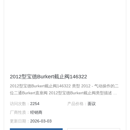
2012型宝德Burkert截止阀146322
2012型宝德Burkert截止阀146322 类型 2012 - 气动操作的二
位二通Burkert直座阀 2012型宝德Burkert截止阀类型描述 从
外部控制的Burkert直座阀，由一个气动的活塞执行机构和一
访问次数：
2254
产品价格：
面议
个二位二通Burkert直座阀体构成。执行机构以 PA 或适合特殊
厂商性质：
经销商
运行条件的 PPS 材料制成。可靠的、能够自动调整的压盖确
保了高密封性。在这种免维护的坚固阀门上，可以加装各种用
更新日期：
2026-03-03
于显示位