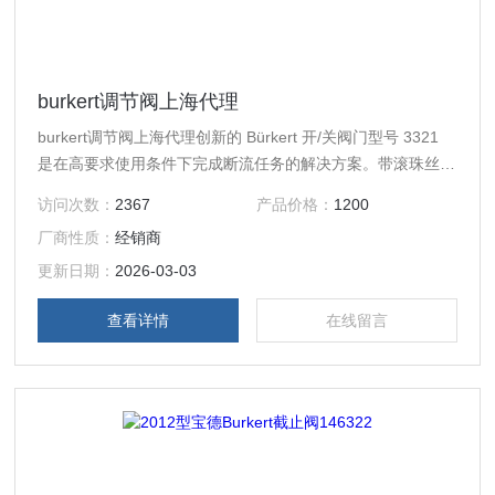
burkert调节阀上海代理
burkert调节阀上海代理创新的 Bürkert 开/关阀门型号 3321
是在高要求使用条件下完成断流任务的解决方案。带滚珠丝杠
的Burkert截止型阀电动驱动器以超高速 6 mm/s 将转盘驶入
访问次数：
2367
产品价格：
1200
所需的终位置中。同时，它在一定程度上可无延时地反映到过
厂商性质：
经销商
程信号上。如有必要，可在断电时通过选装的蓄能器运行至安
全位置。
更新日期：
2026-03-03
查看详情
在线留言