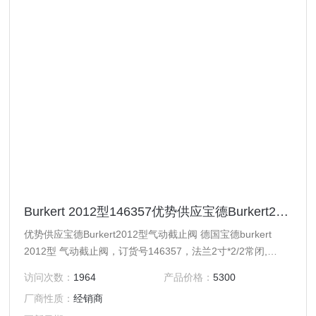
Burkert 2012型146357优势供应宝德Burkert2012型气动截止阀
优势供应宝德Burkert2012型气动截止阀 德国宝德burkert
2012型 气动截止阀，订货号146357，法兰2寸*2/2常闭,
DN50, PTFE密封, 316阀体 宝德2012型截止阀，是从外部控
访问次数：
1964
产品价格：
5300
制的直座阀，由一个气动的活塞执行机构和一个二位二通直座
厂商性质：
经销商
阀体构成。执行机构以 PA 或适合特殊运行条件的 PPS 材料