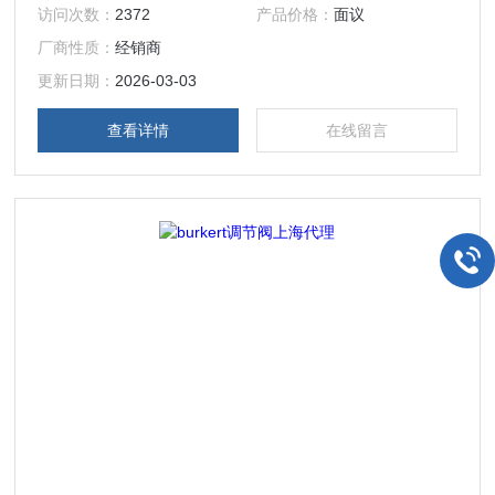
操作的宝德二位二通直座阀 burkert气动截止阀商品描述 从外
访问次数：
2372
产品价格：
面议
部控制的宝德直座阀，由一个气动的活塞执行机构和一个二位
厂商性质：
经销商
二通宝德直座阀体构成。执行机构以 PA 或适合特殊运行条件
的 PPS 材料制成。可靠的、能够自动调整的压盖确保了高密
更新日期：
2026-03-03
封性。在这种免维
查看详情
在线留言