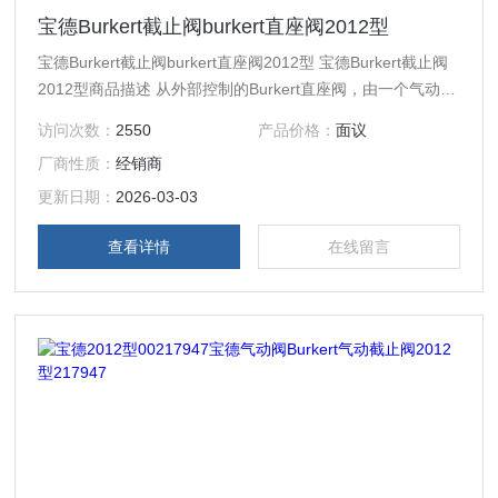
宝德Burkert截止阀burkert直座阀2012型
宝德Burkert截止阀burkert直座阀2012型 宝德Burkert截止阀
2012型商品描述 从外部控制的Burkert直座阀，由一个气动的
活塞执行机构和一个二位二通Burkert直座阀体构成。Burkert
访问次数：
2550
产品价格：
面议
气动截止阀执行机构以 PA 或适合特殊运行条件的 PPS 材料
厂商性质：
经销商
制成。可靠的、能够自动调整的压盖确保了高密封性。在这种
免维护的坚固Burkert阀门上，可以加装各种用于显示位置、
更新日期：
2026-03-03
行程限位器
查看详情
在线留言