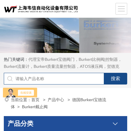
热门关键词：
代理宝帝Burkert宝德阀门，Burkert比例阀|控制器，
Burkert流量计，Burkert质量流量控制器，ATOS液压阀，贺德克
HYDAC传感器，ASCO电磁阀，ASCO阀门，REXROTH力士乐阀
泵，安沃驰Aventics电磁阀|气缸，Samson萨姆森定位器
当前位置：
首页
>
产品中心
>
德国Burkert宝德流
体
>
Burkert截止阀
产品分类