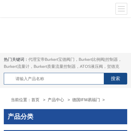
热门关键词：
代理宝帝Burkert宝德阀门，Burkert比例阀|控制器，
Burkert流量计，Burkert质量流量控制器，ATOS液压阀，贺德克
HYDAC传感器，ASCO电磁阀，ASCO阀门，REXROTH力士乐阀
泵，安沃驰Aventics电磁阀|气缸，Samson萨姆森定位器
当前位置：
首页
>
产品中心
>
德国IFM易福门
>
产品分类