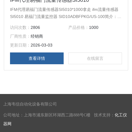
IFM代理易福门流量传感器SI5010*
IFM代理易福门流量传感器SI5010*1000拿走 ifm流量传感器
SI5010 易福门流量监控器 SID10ADBFPKG/US-100简介：
IFM SI5010流量传感器对管道中液体和气体的可靠监控 易福
访问次数：
2806
产品价格：
1000
门流量传感器通过适配器的多样过程连接 开关点设定方便，
厂商性质：
经销商
适合快速安装 FIM流量传感器坚固的不锈钢外壳，适用于严苛
的工业环境 LED 柱状图指示开关点和流量
更新日期：
2026-03-03
查看详情
在线留言
上海韦信自动化设备有限公司
公司地址：上海市浦东新区环湖西二路888号C楼 技术支持：
化工仪
器网