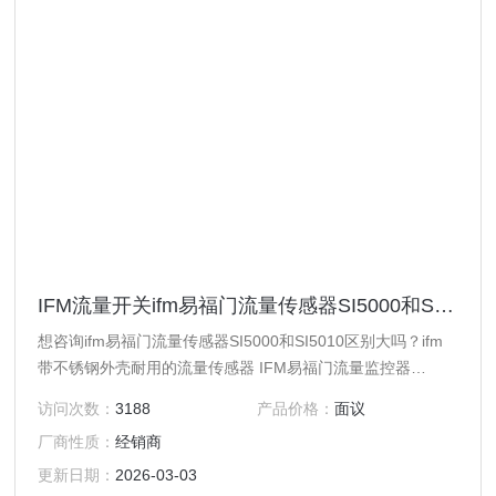
IFM流量开关ifm易福门流量传感器SI5000和SI5010区别
想咨询ifm易福门流量传感器SI5000和SI5010区别大吗？ifm
带不锈钢外壳耐用的流量传感器 IFM易福门流量监控器
SI5010特点： SID10ADBFPKG/US-100 对管道中液体和气体
访问次数：
3188
产品价格：
面议
的可靠监控 通过适配器的多样过程连接 开关点设定方便，适
厂商性质：
经销商
合快速安装 坚固的不锈钢外壳，适用于严苛的工业环境 LED
柱状图指示开关点和流量
更新日期：
2026-03-03