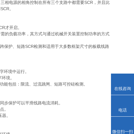
三相电源的相角控制在所有三个支路中都需要SCR，并且比
SCR。
CR才开启。
所需的负载功率，其方式与通过机械开关装置控制功率的方式
护、跨保护、短路SCR检测和适用于大多数框架尺寸的板载线路
和数字环境中运行。
字环境。
号。功能包括：限流、过流跳闸、短路可控硅检测。
在线咨询
时，同步保护可以平滑线路电流消耗。
定点。
电话
压器。
微信扫一扫