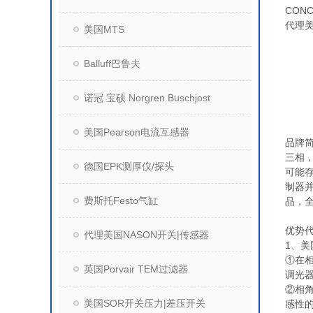
CON
代理
美
美国MTS
Balluff巴鲁夫
诺冠 宝硕 Norgren Buschjost
美国Pearson电流互感器
品牌简
三相，
德国EPK测厚仪/探头
可能
制器并
费斯托Festo气缸
品，全
优势代
代理美国NASON开关|传感器
1、美
①在
英国Porvair TEM过滤器
调光
②相
美国SOR开关压力|差压开关
感性