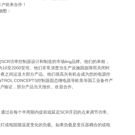
的客户前来合作！
实物图：
是定制SCR功率控制器设计和制造的市场ling品牌。他们的单相，
为10至2000安培。他们非常清楚当生产设施因故障而关闭时
一夜之间运送大部分产品。他们很高兴有机会成为您的电源控
ROL CONCEPTS控制器固态继电器等欧美等国工业备件产
实客户验证，部分产品当天报价。欢迎合作。
。通过在每个半周期内提前或延迟SCR开启的点来调节功率。
丝灯或电阻随温度变化的负载。如果负载是变压器耦合的或电