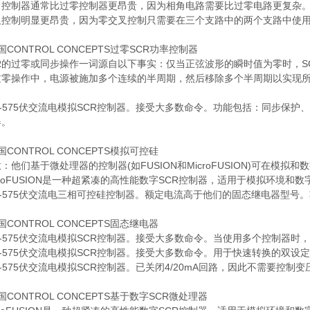
角控制器通常比过零控制器更昂贵，因为相角电路需要比过零电路更复杂。
叉控制明显更昂贵，因为零交叉控制只需要在三个支路中的两个支路中使用
国CONTROL CONCEPTS过零SCR功率控制器
CR的过零或同步操作一词源自以下事实：仅当正弦波形的瞬时值为零时，S
过零操作中，电源被施加多个连续的半周期，然后移除多个半周期以实现
。
8-575伏交流电模拟SCR控制器。接受大多数命令。功能包括：同步保
器。
国CONTROL CONCEPTS模拟可控硅
：他们基于微处理器的控制器(如FUSION和MicroFUSION)可在模拟
croFUSION是一种超紧凑的高性能数字SCR控制器，适用于模拟环境和数
8-575伏交流电三相可控硅控制器。额定电流高于他们的固态继电器型
国CONTROL CONCEPTS固态继电器
0-575伏交流电模拟SCR控制器。接受大多数命令。当使用多个控制器
0-575伏交流电模拟SCR控制器。接受大多数命令。用于快速转换的双设
0-575伏交流电模拟SCR控制器。已关闭4/20mA回路，因此不需要控制变
国CONTROL CONCEPTS基于数字SCR微处理器