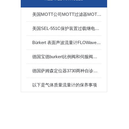
美国MOTT公司MOTT过滤器MOTT高纯气体过滤器
美国SEL-551C保护装置过载继电器产品介绍
Bürkert 表面声波流量计FLOWave用于软饮料生产的在线流量和浓度测量
德国宝德burkert比例阀和伺服阀的区别？
德国萨姆森定位器3730两种自诊断方式
以下是气体质量流量计的保养事项