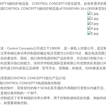
CEPTS烧结炉镇流器、CONTROL CONCEPTS变压器等。欢迎有需求
国CONTROL CONCEPTS烧结炉镇流器uF3SX6DYA0-16-L0000来货
述：Control Concepts公司成立于1980年，是一家私人控股公司，
过零和相位角功率控制器的额定电压范围为120至575伏，额定电流范围
存在的紧迫性。因此，他们保持电源控制产品的库存，并且他们有能力在
向您展示他们的能力。深圳市华联欧国际贸易有限公司优势供应美国CONT
部均是100%原装正品保障，型号齐全。货期稳，价格优。5000家真
理美国CONTROL CONCEPTS部分产品介绍
国CONTROL CONCEPTS电源相角控制器
相角控制中，背靠背对的每个SCR在其导通的半周期的可变部分内被开启
器是相位角控制的一个例子。
角控制提供了非常精细的功率分辨率，用于控制快速响应的负载，例如钨
的，则需要相角控制。