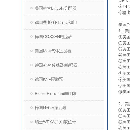
①Mi
②24
美国林肯Lincoln分配器
③输
德国费斯托FESTO阀门
美国C
1、美
德国GOSSEN电流表
①美国
②美国
③美国
美国Mott气体过滤器
④美国
⑤美国
德国ASM传感器|编码器
⑥美国
⑦美国
德国KNF隔膜泵
⑧美国
⑨美国
⑩美国
Pietro Fiorentini调压阀
2、美
德国Netter振动器
①美国
②美国C
瑞士WEKA开关|液位计
③美国C
④美国C