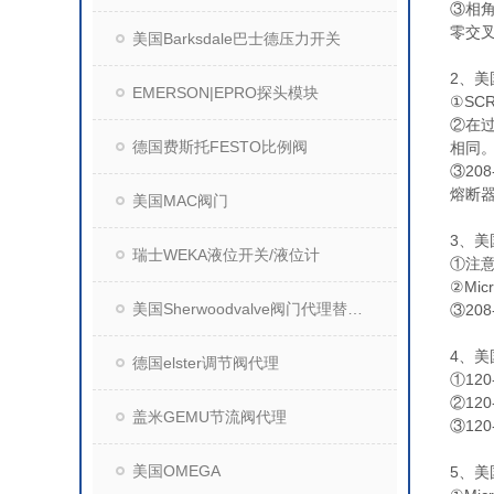
③相
零交
美国Barksdale巴士德压力开关
2、美
EMERSON|EPRO探头模块
①S
②在
德国费斯托FESTO比例阀
相同
③20
熔断
美国MAC阀门
3、美
瑞士WEKA液位开关/液位计
①注意
②Mi
美国Sherwoodvalve阀门代理替换WV阀门
③20
4、美
德国elster调节阀代理
①12
②12
盖米GEMU节流阀代理
③12
美国OMEGA
5、美