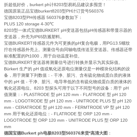
折超低好价，burkert ph计8203型易耗品建议多囤货！
德国原装正品宝德burkert8203型PH计订货号560376
宝德8203型PH传感器 560376参数如下：
PLUS 120 storage 4-30℃
8203型一体式宝德BURKERT pH变送器包括pH传感器和带显示器的
变送器，外壳为IP65防溅塑料。
宝德BURKERT传感器元件为可更换的pH复合电极，用PG13.5螺纹
拧在传感器外壳上。测量信号由同轴电缆传送至变送器。传感器还带
标准配置的Pt1000，用于自动温度补偿。
宝德BURKERT变送器将测量信号进行转换并显示为其实际值。
Bürkert 生产的 pH 值或氧化还原电位测量仪是一种模块化结构的设
备，用于测量下列数值：- 干净、脏污、含有硫化物或蛋白质的液体
中的 pH 值 - 干净、脏污、电导率低的含有硫化物或蛋白质的液体的
氧化还原电位。8203 型探头可用于以下不同型号的设备：用于 pH
值测量：- PLASTRODE 型 pH 120 mm - FLATRODE 型 pH 120
mm - LOGOTRODE 型 pH 120 mm - UNITRODE PLUS 型 pH 120
mm - CERATRODE 型 pH 120 mm - FERMTRODE VP 型 pH 120
mm 用于氧化还原电位：- FLATRODE 型 ORP 120 mm -
LOGOTRODE 型 ORP 120 mm - UNITRODE PLUS 型 ORP 120
mm
德国宝德Burkert ph电极8203型560376来货*高清大图
：