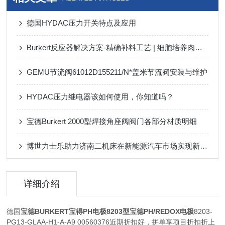
德国HYDAC压力开关特点及应用
Burkert反应器解决方案-精确补料工艺 | 细胞培养肉的“生长魔法”
GEMU节流阀61012D155211/N*盖米节流阀安装与维护
HYDAC压力继电器该如何使用，你知道吗？
宝德Burkert 2000型焊接角座阀阀门各部分材质明细
博世力士乐助力济南二机床在新能源汽车市场实现新突破
详细介绍
德国
宝德BURKERT宝得PH电极8203型宝德PH/REDOX
电极
8203-
PG13-GLAA-H1-A-A9 00560376近期折扣好，拼单享项目折扣折上