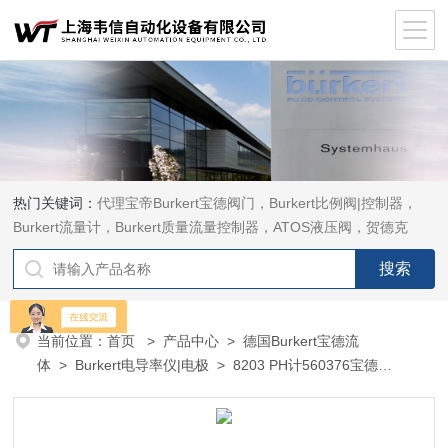
热门关键词：
代理宝帝Burkert宝德阀门，Burkert比例阀|控制器，
Burkert流量计，Burkert质量流量控制器，ATOS液压阀，贺德克
HYDAC传感器，ASCO电磁阀，ASCO阀门，REXROTH力士乐阀
泵，安沃驰Aventics电磁阀|气缸，Samson萨姆森定位器
当前位置：
首页
>
产品中心
>
德国Burkert宝德流
体
>
Burkert电导率仪|电极
> 8203 PH计560376宝德
BURKERT宝得PH电极8203型宝德PH/REDOX