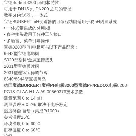
宝德Burkert8203 ph电极特性:
可用于 DN15 到 DN200 之间的管径
数字pH变送器，一体式
宝德BURKERT pH变送器的可编程功能适用于易pH测量系统
• 一体式带集成的pH电极
• 多种接头适用于各种工艺接口
• 多语言、菜单引导操作
宝德8203型PH电极可与以下产品配套：
6642型宝德电磁阀
S020型塑料/金属宝德接头
2031型宝德膜片阀
2031型连续宝德调节阀
8640/8644型宝德阀岛
德国
宝德BURKERT宝得PH电极8203型宝德PH/REDOX
电极
8203-
PG13-GLAA-H1-A-A9 00560376技术参数
测量范围 0 to 14 pH
测量误差 ± 0.2%, 取决于电极标定
温度补偿 自动（集成Pt1000）
参考温度25℃
环境温度 0 to 60°C
贮存温度 0 to 60°C