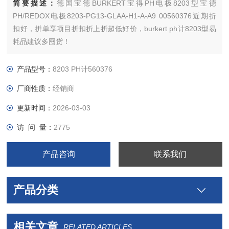
简要描述：
德国宝德BURKERT宝得PH电极8203型宝德
PH/REDOX电极8203-PG13-GLAA-H1-A-A9 00560376近期折
扣好，拼单享项目折扣折上折超低好价，burkert ph计8203型易
耗品建议多囤货！
德国原装正品宝德burkert8203型PH计订货号560376
宝德8203型PH传感器 560376参数如下：
产品型号：
8203 PH计560376
PLUS 120 storage 4-30℃
厂商性质：
经销商
更新时间：
2026-03-03
访 问 量：
2775
产品咨询
联系我们
产品分类
相关文章
RELATED ARTICLES