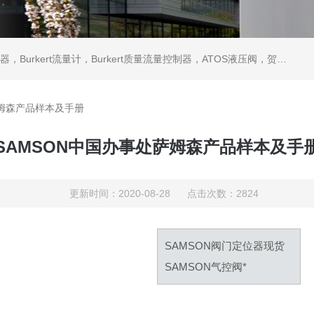
ATOS液压阀，贺德克HYDAC传感器，ASCO电磁阀，ASCO阀门，REXROTH力士乐阀泵，安沃驰Aventics电磁阀|气缸，Samson萨姆森定位器
萨姆森产品样本及手册
SAMSON中国办事处萨姆森产品样本及手
更新时间：2020-08-28 点击次数：2824
SAMSON阀门定位器现货
SAMSON气控阀*