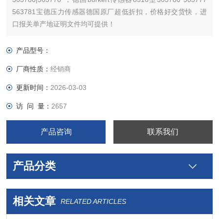
563781宝德压力传感器德国原厂超低折扣，价格好交货快，进
口报关单产地证明文件均可提供！
Burkert压力变送器8316型类型说明
紧凑型Burkert 8316型压力测量设备满足机械负载，EMC特性和
产品型号：
运行可靠性方面高要求。宝德Burkert压力变送器8
厂商性质：
经销商
更新时间：
2026-03-03
访 问 量：
2657
产品咨询
联系我们
产品分类
相关文章
RELATED ARTICLES