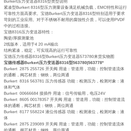
Burkert压力变送器8316型类型说明
紧凑型Burkert 8316型压力测量设备满足机械负载，EMC特性和运行
可靠性方面高要求。宝德Burkert压力变送器8316型特别适用于要求
苛刻的工业应用。对于不锈钢不耐用的腐蚀性介质，可以使用PVDF
中的过程连接。
宝德8316压力变送器特性：
陶瓷/厚膜测量池
2线版本，适用于4 20 mA输出
结构紧凑，稳定，可实现高的运行可靠性
宝德压力传感器8316型Burkert压力变送器573780来货实物图
宝德传感器Burkert压力变送器8316型563780
|563778*
Burkert 2875 255726 开关阀 用途：管道用，功能：控制管道流体
的通断，阀芯材质：钢铁，两位两通
Burkert 8316 563781 压力传感器 功能：检测压力，检测对象：液
体和气体
Burkert 00666684 接插件 用途：信号传输用，电压24V
Burkert 8605 00178357 开关阀 用途：管道用，功能：控制管道流
体的通断，阀芯材质：钢铁，两位两通
Burkert 8177 558224 液位传感器 功能：检测液位，检测对象：液
体
Burkert 2875 239089 开关阀 用途：管道用，功能：控制管道流体
的通断，阀芯材质：钢铁，两位两通