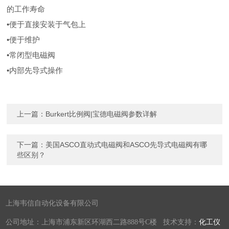
的工作寿命
•便于直接安装于气包上
•便于维护
•常闭型电磁阀
•内部先导式操作
上一篇：
Burkert比例阀|宝德电磁阀参数详解
下一篇：
美国ASCO直动式电磁阀和ASCO先导式电磁阀有哪
些区别？
上海韦信自动化设备有限公司
公司地址：上海市浦东新区环湖西二路888号C楼 技术支持：
化工仪