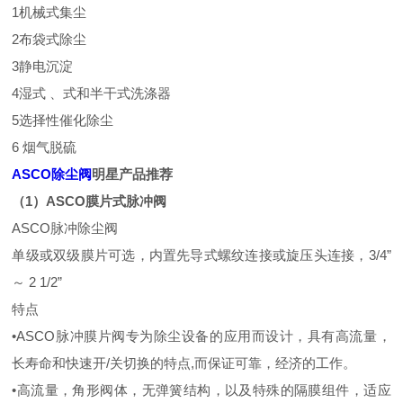
1机械式集尘
2布袋式除尘
3静电沉淀
4湿式 、式和半干式洗涤器
5选择性催化除尘
6 烟气脱硫
ASCO除尘阀
明星产品推荐
（1）ASCO膜片式脉冲阀
ASCO脉冲除尘阀
单级或双级膜片可选，内置先导式螺纹连接或旋压头连接，3/4”
～ 2 1/2”
特点
•ASCO脉冲膜片阀专为除尘设备的应用而设计，具有高流量，
长寿命和快速开/关切换的特点,而保证可靠，经济的工作。
•高流量，角形阀体，无弹簧结构，以及特殊的隔膜组件，适应