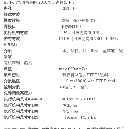
Burkert气动角座阀 2000型，参数如下：
内孔
DN13-65
阀体材质
螺纹连接
炮铜、铸不锈钢316L
焊接口
不锈钢316L
执行机构材质
PA，可按需提供PPS
密封材质
PTFE（可按需提供NBR、FPM和
EPDM）
介质
水、酒精、油、燃料、盐溶液、碱
溶液、
有机溶剂、蒸汽
粘度
max.600mm2/s
填料密封
带弹簧补偿的PTFE V形环
介质温度
-10 to+180℃ with PTFE seal
控制介质
中性气体、空气
先导阀最高压力
执行机构尺寸Ф40-80
PA and PPS 10 bar
执行机构尺寸Ф100
PA 10 bar
执行机构尺寸Ф100
PPS 7 bar
执行机构尺寸Ф125
PA and PPS 7 bar