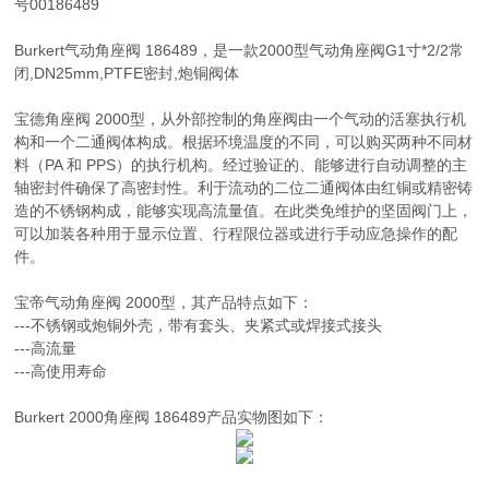
号00186489
Burkert气动角座阀 186489，是一款2000型气动角座阀G1寸*2/2常
闭,DN25mm,PTFE密封,炮铜阀体
宝德角座阀 2000型，从外部控制的角座阀由一个气动的活塞执行机
构和一个二通阀体构成。根据环境温度的不同，可以购买两种不同材
料（PA 和 PPS）的执行机构。经过验证的、能够进行自动调整的主
轴密封件确保了高密封性。利于流动的二位二通阀体由红铜或精密铸
造的不锈钢构成，能够实现高流量值。在此类免维护的坚固阀门上，
可以加装各种用于显示位置、行程限位器或进行手动应急操作的配
件。
宝帝气动角座阀 2000型，其产品特点如下：
---不锈钢或炮铜外壳，带有套头、夹紧式或焊接式接头
---高流量
---高使用寿命
Burkert 2000角座阀 186489产品实物图如下：