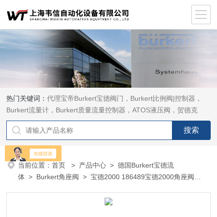
热门关键词：
代理宝帝Burkert宝德阀门，Burkert比例阀|控制器，
Burkert流量计，Burkert质量流量控制器，ATOS液压阀，贺德克
HYDAC传感器，ASCO电磁阀，ASCO阀门，REXROTH力士乐阀
泵，安沃驰Aventics电磁阀|气缸，Samson萨姆森定位器
当前位置：
首页
>
产品中心
>
德国Burkert宝德流
体
>
Burkert角座阀
> 宝德2000 186489宝德2000角座阀
186489 Burkert气动阀现货