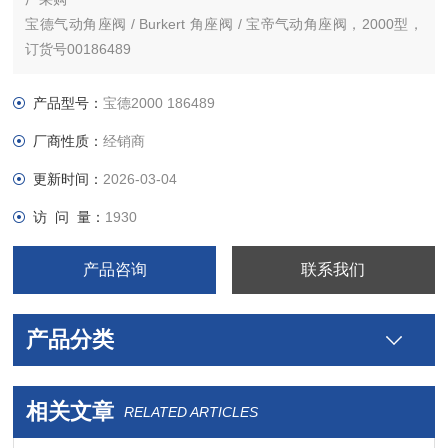
宝德气动角座阀 / Burkert 角座阀 / 宝帝气动角座阀，2000型，
订货号00186489
Burkert气动角座阀 186489，是一款2000型气动角座阀G1寸
产品型号：
宝德2000 186489
*2/2常闭,DN25mm,PTFE密封,炮铜阀体
厂商性质：
经销商
更新时间：
2026-03-04
访 问 量：
1930
产品咨询
联系我们
产品分类
相关文章
RELATED ARTICLES