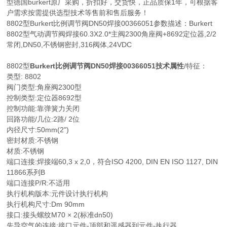
型德国burkert原厂采购，折扣好，交货快，正品质保1年，可根据客
户需求按需提供选型技术等售前和售后服务！
8802型Burkert比例调节阀DN50焊接00366051参数描述：Burkert
8802型气动调节阀焊接60.3X2.0*主阀2300角座阀+8692定位器,2/2
常闭,DN50,不锈钢密封,316阀体,24VDC
8802型
Burkert比例调节阀DN50焊接00366051技术属性
/特征：
类型: 8802
阀门类型:角座阀2300型
控制类型:定位器8692型
控制功能:靠弹簧力关闭
回路功能/几位:2路/ 2位
内径尺寸:50mm(2")
密封材质:不锈钢
材质:不锈钢
端口连接:焊接端60,3 x 2,0，符合ISO 4200, DIN EN ISO 1127, DIN
11866系列B
端口连接P/R:不适用
执行机构版本:元件设计执行机构
执行机构尺寸:Dm 90mm
接口:接头螺纹M70 × 2(标准dn50)
先导空气的连接:接口元件-顶部和遥感器到元件-执行器