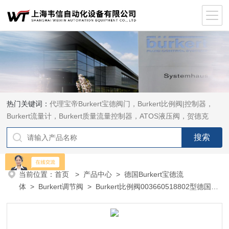
热门关键词：
代理宝帝Burkert宝德阀门，Burkert比例阀|控制器，
Burkert流量计，Burkert质量流量控制器，ATOS液压阀，贺德克
HYDAC传感器，ASCO电磁阀，ASCO阀门，REXROTH力士乐阀
泵，安沃驰Aventics电磁阀|气缸，Samson萨姆森定位器
当前位置：
首页
>
产品中心
>
德国Burkert宝德流
体
>
Burkert调节阀
> Burkert比例阀003660518802型德国
Burkert比例调节阀DN50焊接