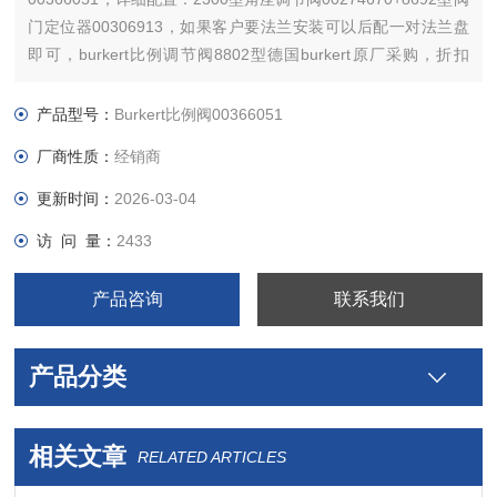
门定位器00306913，如果客户要法兰安装可以后配一对法兰盘
即可，burkert比例调节阀8802型德国burkert原厂采购，折扣
好，交货快，正品质保1年，可根据客户需求按需提供选型技术
等售前和售后服务！
产品型号：
Burkert比例阀00366051
厂商性质：
经销商
更新时间：
2026-03-04
访 问 量：
2433
产品咨询
联系我们
产品分类
相关文章
RELATED ARTICLES