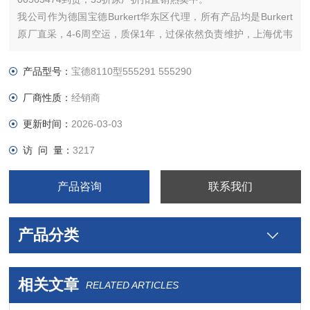
我公司作为德国宝德Burkert华东区代理，所有产品均是Burkert
原厂直采，4-6周空运，质保1年，过保依然负责维护，上海优韦
信公司优势供应德国宝德8110型音叉液位开关热卖型号有：
00555290.00555291.00555292和00563474，Burkert音叉开关
产品型号：
宝德8110型555291 555290
8110系列常用语
厂商性质：
经销商
更新时间：
2026-03-03
访 问 量：
3217
产品咨询
联系我们
产品分类
相关文章
RELATED ARTICLES