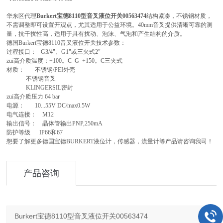
华东区代理
Burkert宝德8110型音叉液位开关00563474
结构紧凑，不锈钢材质，
不需调整即可设置开观点，尤其适用于公益环境。40mm音叉提供清晰可靠的测
量，抗干扰性高，适用于具有扰动、泡沫、气泡和产生结构的介质。
德国Burkert宝德8110音叉液位开关技术参数：
过程接口： G3/4"、G1"或三夹式2"
zui高介质温度：+100。C G +150。C三夹式
材质： 不锈钢/PEI外壳
不锈钢音叉
KLINGERSIL密封
zui高介质压力 64 bar
电源： 10...55V DC/max0.5W
电气连接： M12
输出信号： 晶体管输出PNP,250mA
防护等级 IP66和67
想要了解更多德国宝德BURKERT液位计，传感器，流量计等产品请咨询我司！
产品咨询