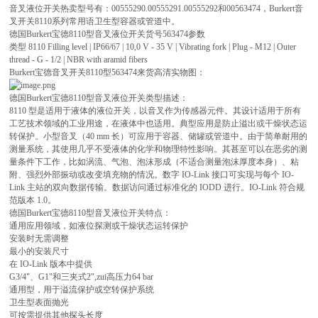
音叉液位开关热卖型号有：00555290.00555291.00555292和00563474，Burkert音
叉开关8110系列常用语卫生型容器或管道中。
德国Burkert宝德8110型音叉液位开关货号563474参数
类型 8110 Filling level | IP66/67 | 10,0 V - 35 V | Vibrating fork | Plug - M12 | Outer
thread - G - 1/2 | NBR with aramid fibers
Burkert宝德音叉开关8110型563474来货高清实物图：
德国Burkert宝德8110型音叉液位开关类型描述：
8110 型是适用于液体的液位开关，以音叉作为传感器元件。其设计适用于所有
工艺技术领域的工业用途，在液体中也适用。典型应用是防止溢出或干燥状态运
转保护。小型音叉（40 mm 长）可应用于容器、储罐或管道中。由于简单耐用的
测量系统，其使用几乎不受液体的化学和物理特性影响。其甚至可以在恶劣的测
量条件下工作，比如涡流、气泡、泡沫形成（不适合测量泡沫厚度本身）、粘
附、强烈外部振动或改变填充物的情况。数字 IO-Link 接口可实现与每个 IO-
Link 主站的双向数据传输。数据访问通过标准化的 IODD 进行。IO-Link 符合规
范版本 1.0。
德国Burkert宝德8110型音叉液位开关特点：
通用应用领域，如液位探测或干燥状态运转保护
安装时无需调整
最小的安装尺寸
在 IO-Link 版本中提供
G3/4"、G1"和三夹式2",zui高压力64 bar
通用型，用于溢流保护或空转保护系统
卫生型表面抛光
可按需提供其他探头长度