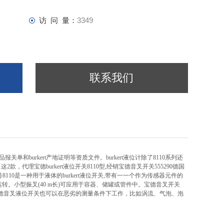
访 问 量：
3349
联系我们
产品报关单和burkert产地证明等资质文件。burkert液位计除了8110系列还
291这2款，代理宝德
burkert液位开关8110型,经销宝德音叉开关555290德国
:型号8110是一种用于液体的
burkert液位开关,带有一一个作为传感器元件的
。小型振叉(40 m长)可应用于容器、储
罐或管件中。宝德音叉开关
宝德音叉液位开关也可以在恶劣的测量条件下工作，比如涡流、气泡、
泡