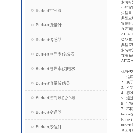
安装时
小的安
Burkert控制阀
类型 8
典型应
安装时
Burkert流量计
在表面粗
ATEX
Burkert传感器
类型 8
典型应
安装时
Burkert电导率传感器
在表面粗
ATEX
Burkert电导率仪|电极
优势
代
1、适
2、免
Burkert流量传感器
3、不
4、标
Burkert控制器|定位器
5、通
6、宝
7、不同
Burkert变送器
burke
Burk
burk
Burkert液位计
音叉开关