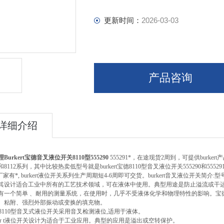
更新时间：
2026-03-03
产品咨询
详细介绍
理Burkert宝德音叉液位开关8110型555290
555291*，在途现货2周到，可提供burkert
1和8112系列，其中比较热卖低型号就是burkert宝德8110型音叉液位开关555290和555
ert厂家有*, burkert液位开关系列生产周期短4-6周即可交货。burkert音叉液位开关简介
其设计适合工业中所有的工艺技术领域，可在液体中使用。典型用途是防止溢流或干运转
0具有一个简单 、耐用的测量系统，在使用时，几乎不受液体化学和物理特性的影响。
、粘附、强烈外部振动或变换的填充物。
ert 8110型音叉式液位开关采用音叉检测液位,适用于液体。
rker t液位开关设计为适合于工业应用。典型的应用是溢出或空转保护。