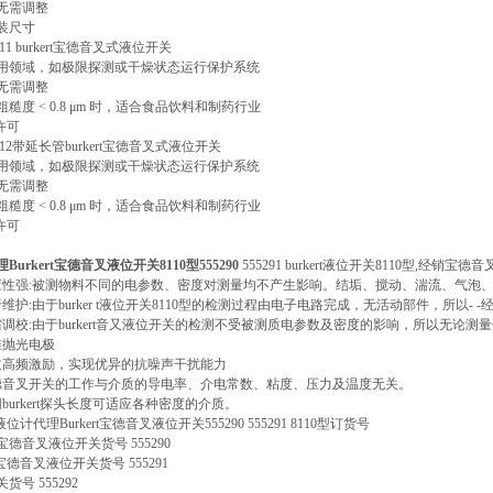
无需调整
装尺寸
111 burkert宝德音叉式液位开关
用领域，如极限探测或干燥状态运行保护系统
无需调整
糙度 < 0.8 μm 时，适合食品饮料和制药行业
 许可
112带延长管burkert宝德音叉式液位开关
用领域，如极限探测或干燥状态运行保护系统
无需调整
糙度 < 0.8 μm 时，适合食品饮料和制药行业
 许可
理Burkert宝德音叉液位开关8110型555290
555291 burkert液位开关8110型,经销宝德
应性强:被测物料不同的电参数、密度对测量均不产生影响。结垢、搅动、湍流、气泡
于维护:由于burker t液位开关8110型的检测过程由电子电路完成，无活动部件，所以-
需调校:由于burkert音又液位开关的检测不受被测质电参数及密度的影响，所以无论
准抛光电极
过高频激励，实现优异的抗噪声干扰能力
德音叉开关的工作与介质的导电率、介电常数、粘度、压力及温度无关。
burkert探头长度可适应各种密度的介质。
rt液位计代理Burkert宝德音叉液位开关555290 555291 8110型订货号
ert宝德音叉液位开关货号 555290
ert宝德音叉液位开关货号 555291
货号 555292