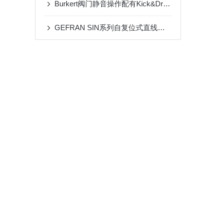
Burkert阀门静音操作配有Kick&Drop 电子元件的阀门
GEFRAN SIN系列自复位式直线位移传感器工业设备的有备之选！