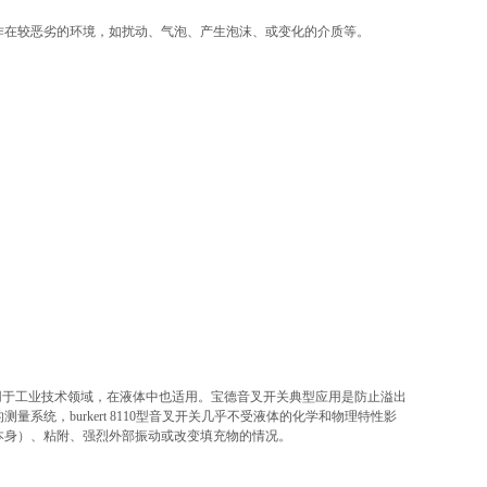
工作在较恶劣的环境，如扰动、气泡、产生泡沫、或变化的介质等。
计适用于工业技术领域，在液体中也适用。宝德音叉开关典型应用是防止溢出
系统，burkert 8110型音叉开关几乎不受液体的化学和物理特性影
本身）、粘附、强烈外部振动或改变填充物的情况。