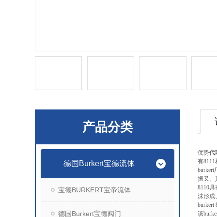
产品分类
优势
代
有811
德国Burkert宝德流体
burk
振叉。
811
宝德BURKERT宝帝流体
沫形成
burk
德国Burkert宝德阀门
该bu