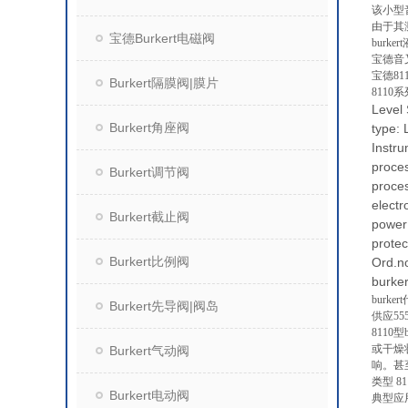
该小型
由于其
宝德Burkert电磁阀
burk
宝德音
宝德8
Burkert隔膜阀|膜片
8110
Level
Burkert角座阀
type:
Instru
proce
Burkert调节阀
proces
electr
Burkert截止阀
power 
protec
Burkert比例阀
Ord.n
burke
burk
Burkert先导阀|阀岛
供应55
811
或干燥
Burkert气动阀
响。甚
类型 8
Burkert电动阀
典型应