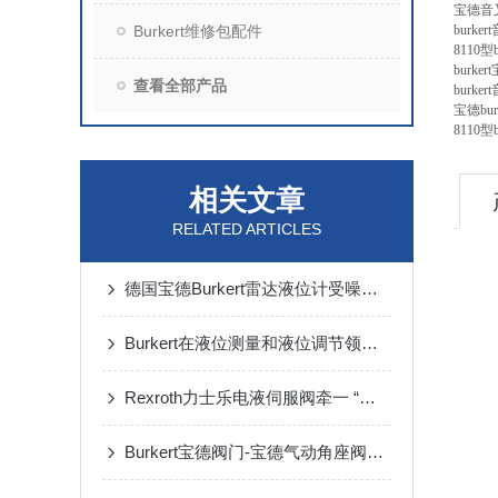
宝德音叉
Burkert维修包配件
burke
8110型
burke
查看全部产品
burke
宝德bur
8110型
相关文章
RELATED ARTICLES
德国宝德Burkert雷达液位计受噪音影响吗？安全性高吗？
Burkert在液位测量和液位调节领域提供*解决方案
Rexroth力士乐电液伺服阀牵一 “阀” 而动全身
Burkert宝德阀门-宝德气动角座阀拆卸步骤及保养