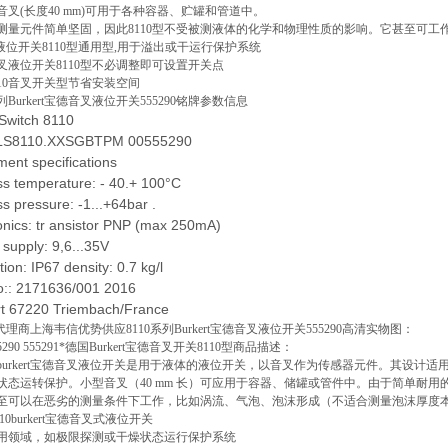
音叉(长度40 mm)可用于各种容器、贮罐和管道中。
测量元件简单坚固，因此8110型不受被测液体的化学和物理性质的影响。它甚至可
ert液位开关8110型通用型,用于溢出或干运行保护系统
叉液位开关8110型不必调整即可设置开关点
110音叉开关型节省安装空间
系列Burkert宝德音叉液位开关555290铭牌参数信息
 Switch 8110
 LS8110.XXSGBTPM 00555290
ment specifications
ss temperature: - 40.+ 100°C
s pressure: -1...+64bar .
onics: tr ansistor PNP (max 250mA)
supply: 9,6...35V
tion: IP67 density: 0.7 kg/l
o:: 2171636/001 2016
rt 67220 Triembach/France
ert代理商上海韦信优势供应8110系列Burkert宝德音叉液位开关555290高清实物图：
5290 555291*德国Burkert宝德音叉开关8110型商品描述：
0型burkert宝德音叉液位开关是用于液体的液位开关，以音叉作为传感器元件。其设
状态运转保护。小型音叉（40 mm 长）可应用于容器、储罐或管件中。由于简单耐用的测量
至可以在恶劣的测量条件下工作，比如涡流、气泡、泡沫形成（不适合测量泡沫厚度
110burkert宝德音叉式液位开关
用领域，如极限探测或干燥状态运行保护系统