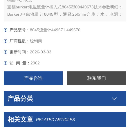
宝德burkert电磁流量计插入式8045型00449673技术参数明细：
Burkert电磁流量计8045型，通径250mm介质：水，电源：
DC24V,DC4~20mA和2对接点输出，LCD显示，带不锈钢焊接头
及密封件
产品型号：
8045流量计449671 449670
德国宝德Burkert插入式电磁流量计水电厂用的多，热卖型号：
厂商性质：
经销商
449670,449671,4
更新时间：
2026-03-03
访 问 量：
2962
产品咨询
联系我们
产品分类
相关文章
RELATED ARTICLES