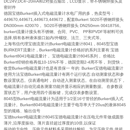
DC24V,DC4~20mA和2对接点输出，LCD显示，带不锈钢焊接头及
密封件
德国宝德Burkert插入式电磁流量计水电厂用的多，热卖型号：
449670,449671,449673,449672，配套Burkert S020不锈钢焊接头
DN300mm 420070， SO20不锈钢焊接头 DN250mm 00418756。
burkert流量计接头有不锈钢、合同、PVC、 PP和PVDF等材料可供
选择,犋有各种液体接口如内/外螺纹、法兰、三夹式等。
上海韦信代理宝德流里计|Burkert电磁流量计8041，8045型宝德
BURKERT流量计，Burkert电磁流量计价格好的系列主要有:宝德
Burkert8041电磁流量计， 宝德电磁流量计8045系列， 价格比
Burkert经销价格再低10-15%不等，德国货期2-4周不等， 到货快，
收货Burkert电磁流量计也是有质保一 年的: Burkert宝德电磁流量计
使用方法宝德Burkert电磁流量计有两个运行状态:自动测童状态和参
数设置状态。仪表通电时，自动进入测童状态。在自动测里状态下，
电磁流量计自动完成各测童功能并显示相应的测量数据。 在参数设
置状态下，用户使用四个面板键，完成仪表参数设置。
8045型Burkert电磁流量计为适用于1/2至16寸管径的Burkert插入式
流量计。Burkert8045电磁流量计主要于电导率大于20us的液体8045
型的规格、输出信号
宝德burkert电磁流量计8045宝德电磁流量计在压电元件常做成圆形
薄片,沿厚度振动。薄片直径超过厚度的10倍,以保证
振动的方向性。压电元件材料多采用锆钛酸铅。为定压电元件,使超