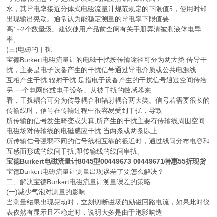
水，其导电率接近分体式电磁流量计规范规定的下限值5，使用时却
出现输出晃动。通常认为能稳定测量的导电率下限值要
高1~2个数量级。建议使用产品前查阅有关手册弄清被测液体电导
率。
(三)电磁的干扰
宝德Burkert电磁流量计的电磁干扰按传输途径可分为两大类:传导干
扰，主要是电子设备产生的干扰信号通过导电介质或公共电源线
互相产生干扰;辐射干扰,是指电子设备产生的干扰信号通过空间传给
另-一个电网络或电子设备。从被干扰的敏感器来
看，干扰耦合可分为传导耦合和辐射耦合两大类。信号若需要很长的
传输线时，信号在传输过程中很容易受到干扰，导致
所传输的信号发生畸变或失真,所产生的干扰主要有传输线周围空间
电磁场对传输线的电磁感应干扰:当两条或两条以上
所传输信号强弱不同的信号线相互靠的很近时，通过线间分布电容和
互感而形成的线间干扰,即传输线的线间串扰。
宝德Burkert电磁流量计8045型00449673
00449671
特惠55折现货
宝德Burkert电磁流量计测量出现误差了要怎么解决？
二、解决宝德Burkert电磁流量计测量误差的策略
(一)减少气泡对测量的影响
当测量结果出现晃动时，立刻切断磁场的励磁回路电流，如果此时仪
表依然有显示且不稳定时，说明大多是由于泡影响造