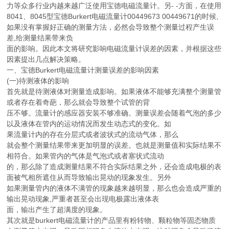
力等众多行业内越来越广泛使用宝德电磁流量计。另- -方面，在使用
8041、8045型宝德Burkert电磁流量计00449673 00449671的时候,
如果没有掌握好正确的测量方法，必然会导致整个测量过程产生误
差,给测量结果带来负
面的影响。因此本文将研究影响电磁流量计误差的因素，并根据这些
因素提出几点解决策略。
一、宝德Burkert电磁流量计测量误差的影响因素
(一)待测液体的影响
首先就是待测液体对测量造成影响。如果液体不能够充满整个测量管
或者存在着奇葩，那么就会导致整个试管的背
压不够。流量计的感应器安装不够准确。测量误差会随着气泡的多少
以及液体在管内的运动情况而发生动态式的变化。如
果流量计内的存在分层式或者波状式的流动气体，那么
就会整个测量结果带来更加明显的误差。也就是测量值和实际结果不
相符合。如果管内的气体是气泡式或者塞状式流动
的，那么除了造成测量结果不符合实际结果之外，还会造成电极的表
面被气相所遮住从而导致输出晃动的现象发生。另外
如果测量管内的液体不满管的现象越来越明显，那么也会造成严重的
输出晃动现象,严重者甚至会出现电极露出液体表
面，输出产生了超满度的现象。
其次就是burkert电磁流量计的产品里有粉转物、颗粒物等固态物质