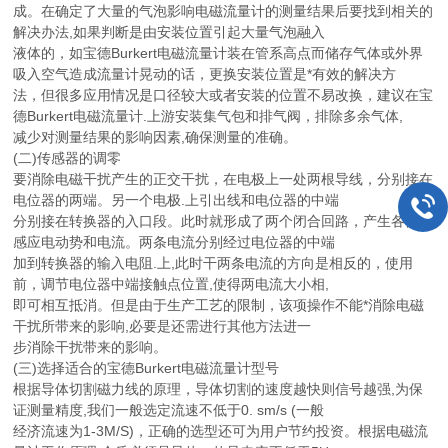
成。在确定了大量的气泡影响电磁流量计的测量结果后要找到相关的
解决办法,如果判断是由安装位置引起大量气泡融入
液体的，如宝德Burkert电磁流量计装在管系高点而储存气体或外界
吸入空气造成流量计晃动的话，更换安装位置是*有效的解决方
法，但很多应用情况是口径较大或者安装的位置不易改换，建议在宝
德Burkert电磁流量计.上游安装集气包和排气阀，排除多余气体,
减少对测量结果的影响因素,确保测量的准确。
(二)传感器的调零
要消除电磁干扰产生的正交干扰，在电极上一处两根导线，分别接在
电位器的两端。另一个电极.上引出线和电位器的中端
分别接在转换器的入口段。此时就形成了两个闭合回路，产生各自的
感应电动势和电流。两条电流分别经过电位器的中端
加到转换器的输入电阻.上,此时干两条电流的方向是相反的，使用
前，调节电位器中端接触点位置,使得两电流大小相,
即可相互抵消。但是由于生产工艺的限制，该项操作不能*消除电磁
干扰所带来的影响,必要是还需进行其他方法进一
步消除干扰带来的影响。
(三)选择适合的宝德Burkert电磁流量计型号
根据导体切割磁力线的原理，导体切割的速度越快则信号越强,为保
证测量精度,我们一般选定流速不低于0. sm/s (一般
经济流速为1-3M/S)，正确的选型还可为用户节约投资。根据电磁流