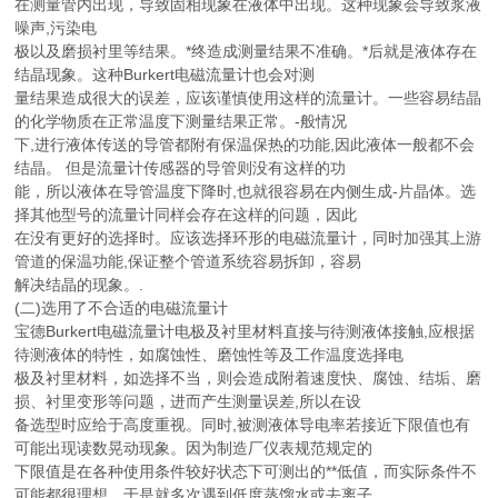
在测量管内出现，导致固相现象在液体中出现。这种现象会导致浆液
噪声,污染电
极以及磨损衬里等结果。*终造成测量结果不准确。*后就是液体存在
结晶现象。这种Burkert电磁流量计也会对测
量结果造成很大的误差，应该谨慎使用这样的流量计。一些容易结晶
的化学物质在正常温度下测量结果正常。-般情况
下,进行液体传送的导管都附有保温保热的功能,因此液体一般都不会
结晶。 但是流量计传感器的导管则没有这样的功
能，所以液体在导管温度下降时,也就很容易在内侧生成-片晶体。选
择其他型号的流量计同样会存在这样的问题，因此
在没有更好的选择时。应该选择环形的电磁流量计，同时加强其上游
管道的保温功能,保证整个管道系统容易拆卸，容易
解决结晶的现象。.
(二)选用了不合适的电磁流量计
宝德Burkert电磁流量计电极及衬里材料直接与待测液体接触,应根据
待测液体的特性，如腐蚀性、磨蚀性等及工作温度选择电
极及衬里材料，如选择不当，则会造成附着速度快、腐蚀、结垢、磨
损、衬里变形等问题，进而产生测量误差,所以在设
备选型时应给于高度重视。同时,被测液体导电率若接近下限值也有
可能出现读数晃动现象。因为制造厂仪表规范规定的
下限值是在各种使用条件较好状态下可测出的**低值，而实际条件不
可能都很理想，于是就多次遇到低度蒸馏水或去离子