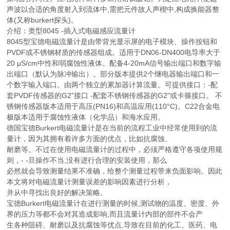
声波以合适的角度射入到流体中,需把元件故人声楔中,构成换能器整
体(又称burkert探头)。
介绍：类型8045 -插入式电磁感应流量计
8045型宝德电磁流量计是由带背光显示屏的电子模块、操作按钮和
PVDF或不锈钢材质的传感器组成。适用于DN06-DN400电导率大于
20 μS/cm中性和弱腐蚀性液体。配备4-20mA信号输出端口和数字输
出端口（默认为脉冲输出）。部分版本提供2个继电器输出端口和一
个数字输入端口。由两个独立的累加器计算流量。可提供接口：-配
套PVDF传感器的G2”接口 -配套不锈钢传感器的G2"或卡箍接口。 不
锈钢传感器版本适用于高压(PN16)和高温应用(110°C)。C22合金电
极版本适用于腐蚀性液体（化学品）和海水应用。
德国宝德Burkert电磁流量计是在当前的流程工业中经常使用到的流
量计，因为其拥有着许多方面的优点，比如抗腐蚀、
耐磨等。不过在使用电磁流量计的过程中，必须严格遵守各项使用规
则，- -旦操作不当,没有进行合理的安装使用，那么
必然就会导致测量结果不准确，给整个测量过程带来负面影响。因此
本文将对电磁流量计测量误差的影响因素进行分析，
并从中寻找出良好的解决策略。
宝德Burkert电磁流量计在进行测量的时候,测试物的温度、密度、外
界的压力等都不会对其造成影响,而且流量计内部的部件不会产
生各种阻碍、耐磨以及抗腐蚀等优点,导致在目前的化工、医药、电