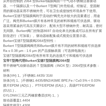
从外部控制的 2064 型Burkert隔膜阀由一个气动不锈钢活塞驱动
器、一个隔膜以及一个Burkert T型阀门外壳组成。经验证、坚固耐
用的驱动器采用不锈钢外壳，可在卫生或侵蚀性环境条件下使用。
Burkert宝德T型隔膜阀利于流动的*阀壳允许较大的流量通过，用途
广泛。阀壳和Burkert膜片有各种常见的材料和规格可供选择。驱动
器采用紧凑的可高压灭菌设计，配有大型不锈钢外壳，耐高温，密封
无间隙。Burkert阀门控制器8697 自动化单元的集成可以在所有扩展
阶段进行（可加装）。驱动器标配集成式视觉位置显示器。
Burkert宝德T型隔膜阀2064型特性：
Burkert T型隔膜阀阀壳和Burkert膜片有不同的材料和规格可供选择
Ra ≤ 0.38 µm - 1.6 µm 的产品接触表面（可选择电抛光）
宝德T型隔膜阀2064型有所有常见的连接尺寸和规格可供选择
宝帝T型阀代理Burkert宝德T型隔膜阀2064型
带不锈钢气动驱动器的 T 型隔膜阀（INOX 型）2064型技术参数：
材料
块体(VH) 1。)不锈钢1.4435/ 316l
块体(VI) 1。)不锈钢1.4435/BN2/ASME BPE;Fe / C≤0.5% < 0.03%
膜片EPDM (AD)1.)， PTFE/EPDM (EA)1.)，高级PTFE/EPDM
(EU)1.)，
GYLON®/三元乙丙橡胶叠层(ER) 1。)
致动器覆盖1.4404
隔膜套接字1.4308