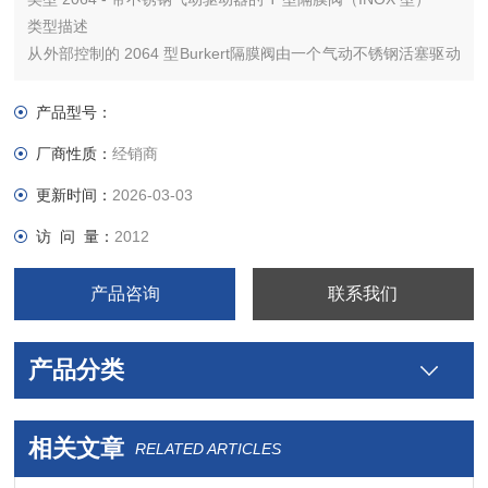
类型描述
从外部控制的 2064 型Burkert隔膜阀由一个气动不锈钢活塞驱动
器、一个隔膜以及一个Burkert T型阀门外壳组成。经验证、坚固
耐用的驱动器采用不锈钢外壳，可在卫生或侵蚀性环境条件下使
产品型号：
用。Burkert宝德T型隔膜阀利于流动的*阀壳允许较大的流量
厂商性质：
经销商
更新时间：
2026-03-03
访 问 量：
2012
产品咨询
联系我们
产品分类
相关文章
RELATED ARTICLES