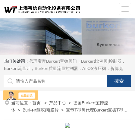
热门关键词：
代理宝帝Burkert宝德阀门，Burkert比例阀|控制器，
Burkert流量计，Burkert质量流量控制器，ATOS液压阀，贺德克
HYDAC传感器，ASCO电磁阀，ASCO阀门，REXROTH力士乐阀
泵，安沃驰Aventics电磁阀|气缸，Samson萨姆森定位器
当前位置：
首页
>
产品中心
>
德国Burkert宝德流
体
>
Burkert隔膜阀|膜片
> 宝帝T型阀代理Burkert宝德T型隔
膜阀2064型