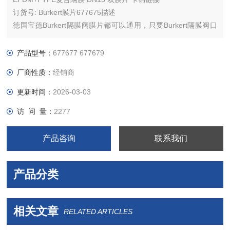
订货号: Burkert膜片677675描述
德国宝德Burkert隔膜阀膜片都可以通用，只要Burkert隔膜阀口
径一样，Burkert膜片材质一样，均可以通用，Burkert隔膜阀出
故障，绝大部分都是因为Burkert膜片坏了的原因，所以为了节省
产品型号：
677677 677679
成本我们往往推荐很多客户购买Burke
厂商性质：
经销商
更新时间：
2026-03-03
访 问 量：
2277
产品咨询
联系我们
产品分类
相关文章
RELATED ARTICLES