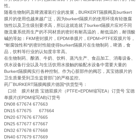
性。
随着生物制药及啤酒灌装行业的发展，BURKERT隔膜阀及burtkert
膜片的使用也越来越广泛，因为burkert隔膜片的使用环境有轻微腐
蚀性以及卫生级别要求高，所以这就造就了burkert隔膜片应对不同
微流量系统而生产的不同材质的密封有耐高温的，耐低温的，耐强酸
碱的等如：FKM密封膜片，EPDM单膜片，EPDM+PTFE双膜片等，
*耐腐蚀性和*的密封性能使得burkert隔膜片在生物制药，啤酒，食
品，饮料等行业的认知度非常高。
在生物制药、酿酒、牛奶、饮料、蒸汽生产、食品加工、消毒设备、
供水设备行业以及与生活饮用水接触的输配水设备中需要大量的
Burkert隔膜阀实行各种控制。作为心脏部件的阀芯，其宝德膜片的
卫生质量受到卫生监督部门的严格监控。
药厂BURKERT隔膜阀膜片德国*供货型号：
口径 膜片材质 宝德双膜片（PTFE+EPDM缩写EA）订货号 宝德
单膜片(EPDM缩写AB)订货号
DN08 677674 677663
DN15 677675 677664
DN20 677676 677665
DN25 677677 677667
DN32 677678 677668
DN40 677679 677669