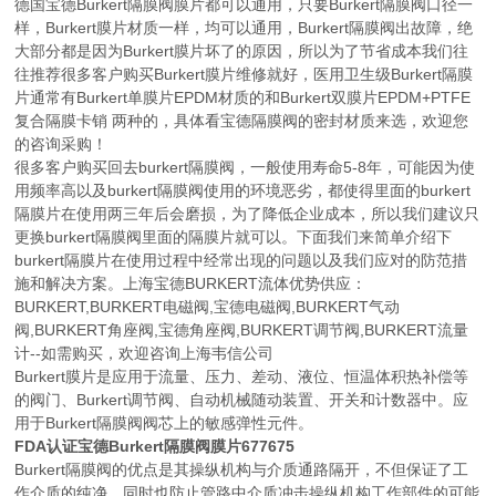
德国宝德Burkert隔膜阀膜片都可以通用，只要Burkert隔膜阀口径一
样，Burkert膜片材质一样，均可以通用，Burkert隔膜阀出故障，绝
大部分都是因为Burkert膜片坏了的原因，所以为了节省成本我们往
往推荐很多客户购买Burkert膜片维修就好，医用卫生级Burkert隔膜
片通常有Burkert单膜片EPDM材质的和Burkert双膜片EPDM+PTFE
复合隔膜卡销 两种的，具体看宝德隔膜阀的密封材质来选，欢迎您
的咨询采购！
很多客户购买回去burkert隔膜阀，一般使用寿命5-8年，可能因为使
用频率高以及burkert隔膜阀使用的环境恶劣，都使得里面的burkert
隔膜片在使用两三年后会磨损，为了降低企业成本，所以我们建议只
更换burkert隔膜阀里面的隔膜片就可以。下面我们来简单介绍下
burkert隔膜片在使用过程中经常出现的问题以及我们应对的防范措
施和解决方案。上海宝德BURKERT流体优势供应：
BURKERT,BURKERT电磁阀,宝德电磁阀,BURKERT气动
阀,BURKERT角座阀,宝德角座阀,BURKERT调节阀,BURKERT流量
计--如需购买，欢迎咨询上海韦信公司
Burkert膜片是应用于流量、压力、差动、液位、恒温体积热补偿等
的阀门、Burkert调节阀、自动机械随动装置、开关和计数器中。应
用于Burkert隔膜阀阀芯上的敏感弹性元件。
FDA认证宝德Burkert隔膜阀膜片677675
Burkert隔膜阀的优点是其操纵机构与介质通路隔开，不但保证了工
作介质的纯净，同时也防止管路中介质冲击操纵机构工作部件的可能