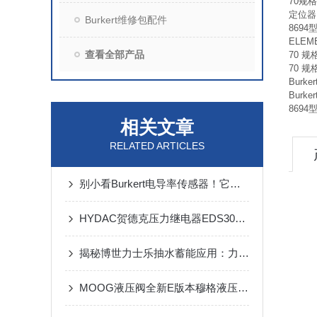
70规
定位器 
Burkert维修包配件
8694
ELEM
查看全部产品
70 规
70 规
Burk
Burk
8694
相关文章
RELATED ARTICLES
别小看Burkert电导率传感器！它的应用范围，早已渗透到生产生活的方方面面
HYDAC贺德克压力继电器EDS300系列参数说明
揭秘博世力士乐抽水蓄能应用：力士乐高低压系统对比
MOOG液压阀全新E版本穆格液压分油站已上线