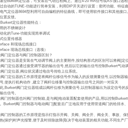
凑型burkert定位器，可安装在气动过程阀上。通过4-20 mA信号或AS-
过自动的TUNE-功能进行简单安装，利用DIP开关进行设置：密闭功能、特
kert电气定位器8694型利用可自由编程的特征曲线，即可使用软件接口和其他接口。通
位置反馈。
型Burkert定位器性能特点：
用的不锈钢设计
动化的Tune-功能实现简单调试
式位置传感器
nterface 和现场总线接口
nterface 现场总线接口（选项）
kert阀门定位器与阀门控制器区别？
kert阀门定位器是安装在气动调节阀上的主要附件,按结构形式的区别可以将阀
kert阀门定位器通过接受调节器的输出信号,然后以它的输出信号控制Burkert气动
kert阀门定位器,阀位状况通过电信号传给上位系统。
kert阀门定位器的工作原理是将阀杆位移信号作为输入的反馈测量信号,以控制器
号,使执行机构动作 ,建立了阀杆位移量与控制器输出信号之间的一对应关
此,Burkert阀门定位器组成以阀杆位移为测量信号,以控制器输出为设定信号的
输出信号。
kert阀门控制器也叫阀门控制箱,是与阀]电动装置配套使用的产品,用以控制Bur
。Burkert阀门控制器与电动阀门]配套后广泛地应用于使用管道阀门的给排
kert阀门控制器的工作原理是指示灯指示开阀、关阀、阀全开、阀全关、事故、保护
热(保护)时声光报警,便于及时排除故障(取决于电动装置的相关功能,不同生产