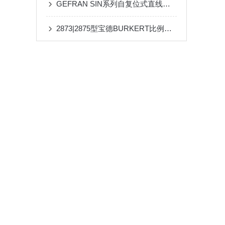
GEFRAN SIN系列自复位式直线位移传感器工业设备的有备之选！
2873|2875型宝德BURKERT比例阀的调试过程有谁知道？