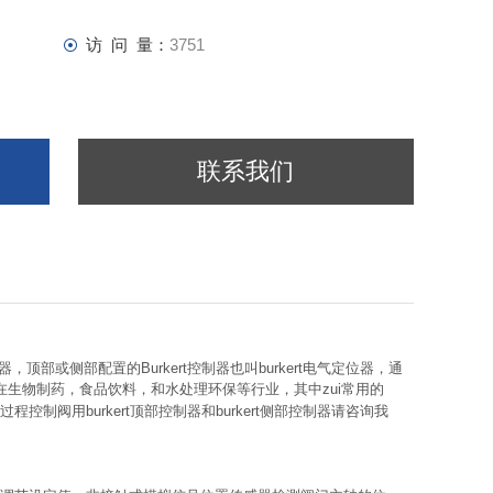
访 问 量：
3751
联系我们
位器，顶部或侧部配置的Burkert控制器也叫burkert电气定位器，通
用在生物制药，食品饮料，和水处理环保等行业，其中zui常用的
t过程控制阀用burkert顶部控制器和burkert侧部控制器请咨询我