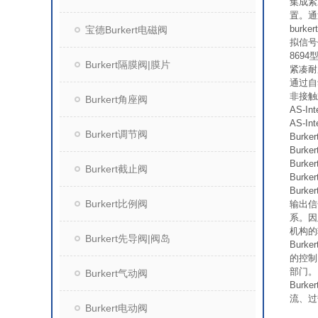
集成紧
置。通
bur
宝德Burkert电磁阀
拟信号
8694
Burkert隔膜阀|膜片
紧凑耐
通过自
非接触
Burkert角座阀
AS-I
AS-I
Burkert调节阀
Bur
Bur
Bur
Burkert截止阀
Bur
Bur
Burkert比例阀
输出信
系。因
机构的
Burkert先导阀|阀岛
Bur
的控制
部门。
Burkert气动阀
Bur
流、过
Burkert电动阀