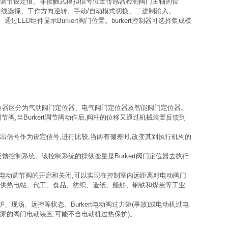
接口远程调节设定值。非接触式模拟信号位置传感器检测阀门主轴的位
征曲线选择、工作方向逆转、手动/自动模式切换、二进制输入。
过LED组件显示Burkert阀门位置。burkert控制器可选择集成模
]定位器区分为气动阀门定位器、电气阀门定位器及智能阀门定位器。
调节阀,当Burkert调节阀动作后,阀杆的位移又通过机械装置反馈到
输出信号作为设定信号,进行比较,当两有偏差时,改变其到执行机构的
反馈控制系统。该控制系统的操纵变量是Burkert阀门定位器去执行
kert电动调节阀的开启和关闭,可以实现在控制室内远距离对电动阀门
水、供热电站、代工、食品、纺织、造纸、船舶、钢铁和煤炭等工业
、现场、远控等状态。Burkert电动阀过力矩(事故)或电动机过电
厂家的阀门电动装置,可能不含电动机过热保护)。