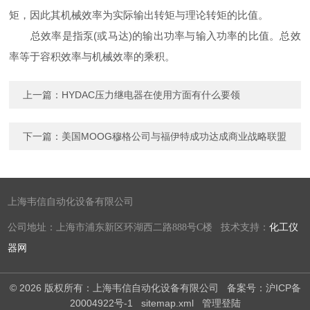
矩，因此其机械效率为实际输出转矩与理论转矩的比值。
总效率是指泵(或马达)的输出功率与输入功率的比值。总效
率等于容积效率与机械效率的乘积。
上一篇：
HYDAC压力继电器在使用方面有什么要领
下一篇：
美国MOOG穆格公司与福伊特成功达成商业战略联盟
上海韦信自动化设备有限公司
公司地址：上海市浦东新区环湖西二路888号C楼 技术支持：
化工仪
器网
© 2026 版权所有：上海韦信自动化设备有限公司
备案号：沪ICP备
20004922号-1
sitemap.xml
管理登陆