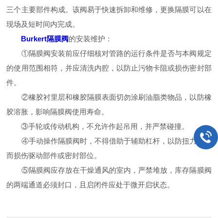
三个主要部件构成。该阀易于快速拆卸和维修，更换隔膜可以在
现场及短时间内完成。
Burkert隔膜阀
的安装维护：
①隔膜阀安装前应仔细核对管路的运行条件是否与本阀规定
的使用范围相符，并应清洗内腔，以防止污物卡阻或损伤密封部
件。
②橡胶衬里层和橡胶隔膜表面切勿涂刷油脂类物品，以防橡
胶溶胀，影响隔膜阀使用寿命。
③手轮或传动机构，不允许作起吊用，并严禁碰撞。
④手动操作隔膜阀时，不得借助于辅助杠杆，以防扭力过大
而损伤驱动部件或密封部位。
⑤隔膜阀应存放在干燥通风的室内，严禁堆放，库存隔膜阀
的两端通道必须封口，且启闭件应处于微开启状态。