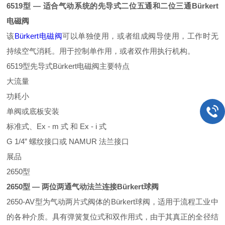
6519型 — 适合气动系统的先导式二位五通和二位三通
Bürkert
电磁阀
该
Bürkert
电磁阀
可以单独使用，或者组成阀导使用，工作时无
持续空气消耗。用于控制单作用，或者双作用执行机构。
6519型先导式
Bürkert
电磁阀
主要特点
大流量
功耗小
单阀或底板安装
标准式、Ex - m 式 和 Ex - i 式
G 1/4” 螺纹接口或 NAMUR 法兰接口
展品
2650型
2650型 — 两位两通气动法兰连接
Bürkert
球阀
2650-AV型为气动两片式阀体的
Bürkert
球阀，适用于流程工业中
的各种介质。具有弹簧复位式和双作用式，由于其真正的全径结