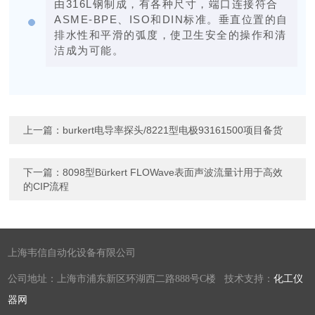
由316L钢制成，有各种尺寸，端口连接符合
ASME-BPE、ISO和DIN标准。垂直位置的自
排水性和平滑的弧度，使卫生安全的操作和清
洁成为可能。
上一篇：
burkert电导率探头/8221型电极93161500项目备货
下一篇：
8098型Bürkert FLOWave表面声波流量计用于高效
的CIP流程
上海韦信自动化设备有限公司
公司地址：上海市浦东新区环湖西二路888号C楼 技术支持：
化工仪
器网