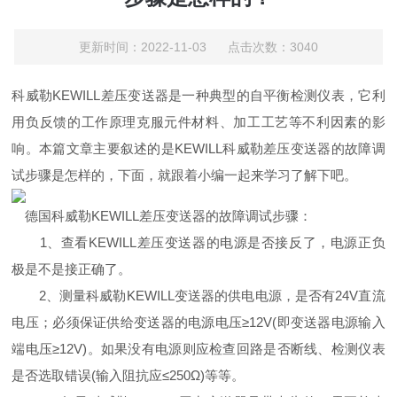
更新时间：2022-11-03 点击次数：3040
科威勒KEWILL
差压变送器是一种典型的自平衡检测仪表，它利
用负反馈的工作原理克服元件材料、加工工艺等不利因素的影
响。本篇文章主要叙述的是
KEWILL
科威勒
差压变送器的故障调
试步骤是怎样的，下面，就跟着小编一起来学习了解下吧。
德国
科威勒KEWILL
差压变送器的故障调试步骤：
1
、查看
KEWILL
差压变送器的电源是否接反了，电源正负
极是不是接正确了。
2
、测量
科威勒KEWILL
变送器的供电电源，是否有
24V
直流
电压；必须保证供给变送器的电源电压
≥12V(
即变送器电源输入
端电压
≥12V)
。如果没有电源则应检查回路是否断线、检测仪表
是否选取错误
(
输入阻抗应
≤250Ω)
等等。