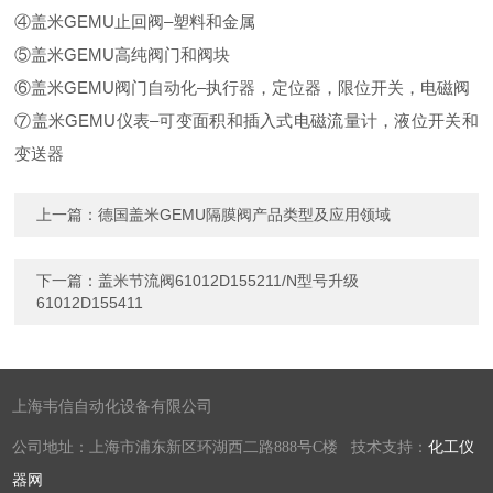
④盖米GEMU止回阀–塑料和金属
⑤盖米GEMU高纯阀门和阀块
⑥盖米GEMU阀门自动化–执行器，定位器，限位开关，电磁阀
⑦盖米GEMU仪表–可变面积和插入式电磁流量计，液位开关和
变送器
上一篇：
德国盖米GEMU隔膜阀产品类型及应用领域
下一篇：
盖米节流阀61012D155211/N型号升级
61012D155411
上海韦信自动化设备有限公司
公司地址：上海市浦东新区环湖西二路888号C楼 技术支持：
化工仪
器网