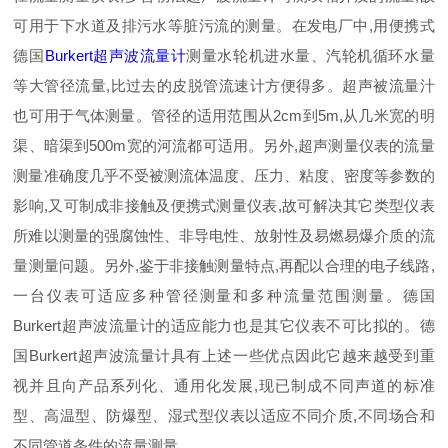
可用于下水道及排污水等脏污流的测量。在发电厂中,用便携式
德国
Burkert超声波流量计
测量水轮机进水量、汽轮机循环水量
等大管径流量,比过去的皮脱管流速计方便得多。超声被流量汁
也可用于气体测量。管径的适用范围从2cm到5m,从几米宽的明
渠、暗渠到500m宽的河流都可适用。另外,超声测量仪表的流量
测量准确度几乎不受被测流体温度、压力、粘度、密度等参数的
影响,又可制成非接触及便携式测量仪表,故可解决其它类型仪表
所难以测量的强腐蚀性、非导电性、放射性及易燃易爆介质的流
量测量问题。另外,鉴于非接触测量特点,再配以合理的电子线路,
一台仪表可适应多种管径测量和多种流量范围测量。德国
Burkert超声波流量计的适应能力也是其它仪表不可比拟的。德
国Burkert超声波流量计具有上述一些优点因此它越来越受到重
视并且向产品系列化、通用化发展,现已制成不同声道的标准
型、高温型、防爆型、湿式型仪表以适应不同介质,不同场合和
不同管道条件的流量测量。