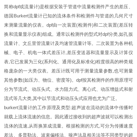
简称dpf或流量计)是根据安装于管道中流量检测件产生的差压、
德国Burkert流量计已知的流体条件和检测件与管道的几何尺寸
来测量流量的仪表。dpf由一次装置(检测件)和二次装置(差压转
换和流量显示仪表)组成。通常以检测件的型式对dpf分类,如孔扳
流量计、文丘里管流量计及均速管流量计等。二次装置为各种机
械、电子、机电一体式差压计,差压变送器和流量显示及计算仪
表,它已发展为三化(系列化、通用化及标准化)程度很高的种类规
格庞杂的一大类仪表。差压计既可用于测量流量参数,也可测量
其他参数(如压力、物位、密度等)。dpf按其检测件的作用原理可
分为节流式、动压头式、水力阻力式、离心式、动压增益式和射
流式等几大类,其中以节流式和动压头式应用也尤为广泛。
burkert流量计的工作原理及类型:超声波在流动的流体中传播时
就载上流体流速的信息。因此通过接收到的超声波就可以检测出
流体的流速,从而换算成流量。根据检测的方式,可分为传播速度
差法、多普勒法、波束偏移法、噪声法及相关法等不同类型的超