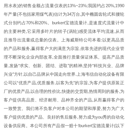
用水表)的销售金额占流量仪表的13%~23%;我国约占20%,1990
年产量(不包括家用煤气表)估计为34万台,其中椭圆齿轮式和腰轮
式分别约占70%和20%。burkert宝德流量计,是速度式流量计中
的主要种类,它采用多叶片的转子(涡轮)感受流体平均流速,从而
且推导出流量或总量的仪表。上海威斯特公司本着:以更高品质
的产品和服务,赢得客户大的满意为宗旨,依靠先进的现代企业管
理不断深化企业内部改革,全面推行质量保证体系。提高产品质
量,发扬“求实、创新、团结、进取”的精神,坚持“科技兴业、品牌
兴业”方针,以自己品牌从中国走向世界.上海韦信自动化设备有限
公司以“优质产品,优质服务,以客为先”的宗旨,为客户提供原装正
厂的优质产品,以合理的性价比,快捷的交货期,热情周到的服务,为
客户提供高品质、经济耐用、品种齐全的产品,从而赢得客户的
一致赞赏。我们将不负客户对本公司的期望和厚爱,努力为广大
客户提供优质的产品、良好的售后服务,努力成为you秀的自动化
设备供应商。本公司所有产品假一赔十!burkert宝德流量计(以下