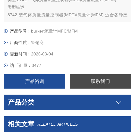
类型描述
8742 型气体质量流量控制器(MFC)/流量计(MFM) 适合各种应
用，例如金属和玻璃生产或加工、发酵过程、测试台或灌装系统
和包装机。8742 型提供两款选购：该版本具有不同的模拟和数
产品型号：
burkert流量计MFC/MFM
字（通信）接口，还有带有*基于 CANopen 接口的版本。第二种
厂商性质：
经销商
版本
更新时间：
2026-03-04
访 问 量：
3477
产品咨询
联系我们
产品分类
相关文章
RELATED ARTICLES