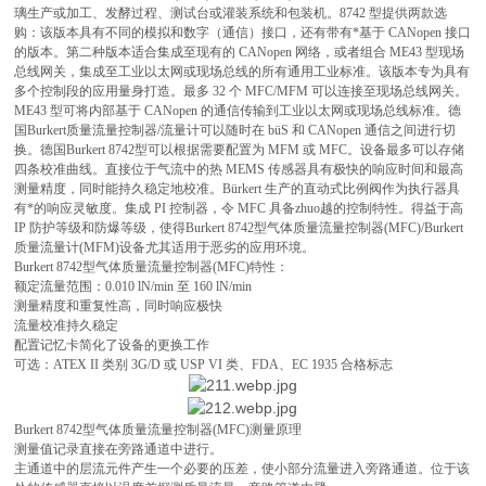
璃生产或加工、发酵过程、测试台或灌装系统和包装机。8742 型提供两款选
购：该版本具有不同的模拟和数字（通信）接口，还有带有*基于 CANopen 接口
的版本。第二种版本适合集成至现有的 CANopen 网络，或者组合 ME43 型现场
总线网关，集成至工业以太网或现场总线的所有通用工业标准。该版本专为具有
多个控制段的应用量身打造。最多 32 个 MFC/MFM 可以连接至现场总线网关。
ME43 型可将内部基于 CANopen 的通信传输到工业以太网或现场总线标准。德
国Burkert质量流量控制器/流量计可以随时在 büS 和 CANopen 通信之间进行切
换。德国Burkert 8742型可以根据需要配置为 MFM 或 MFC。设备最多可以存储
四条校准曲线。直接位于气流中的热 MEMS 传感器具有极快的响应时间和最高
测量精度，同时能持久稳定地校准。Bürkert 生产的直动式比例阀作为执行器具
有*的响应灵敏度。集成 PI 控制器，令 MFC 具备zhuo越的控制特性。得益于高
IP 防护等级和防爆等级，使得
Burkert 8742型气体质量流量控制器(MFC)/Burkert
质量流量计(MFM)
设备尤其适用于恶劣的应用环境。
Burkert 8742型气体质量流量控制器(MFC)特性：
额定流量范围：0.010 lN/min 至 160 lN/min
测量精度和重复性高，同时响应极快
流量校准持久稳定
配置记忆卡简化了设备的更换工作
可选：ATEX II 类别 3G/D 或 USP VI 类、FDA、EC 1935 合格标志
Burkert 8742型气体质量流量控制器(MFC)测量原理
测量值记录直接在旁路通道中进行。
主通道中的层流元件产生㇐个必要的压差，使小部分流量进入旁路通道。位于该