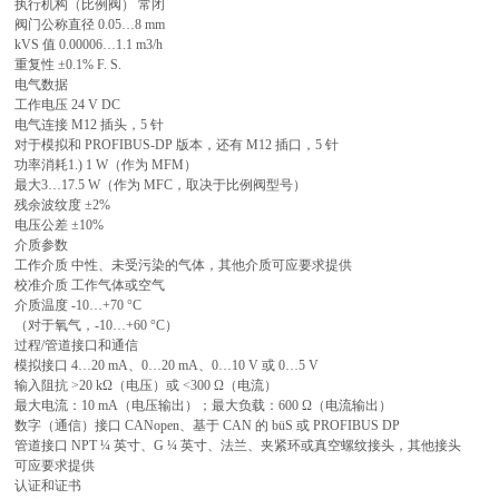
执行机构（比例阀） 常闭
阀门公称直径 0.05…8 mm
kVS 值 0.00006…1.1 m3/h
重复性 ±0.1% F. S.
电气数据
工作电压 24 V DC
电气连接 M12 插头，5 针
对于模拟和 PROFIBUS-DP 版本，还有 M12 插口，5 针
功率消耗1.) 1 W（作为 MFM）
最大3…17.5 W（作为 MFC，取决于比例阀型号）
残余波纹度 ±2%
电压公差 ±10%
介质参数
工作介质 中性、未受污染的气体，其他介质可应要求提供
校准介质 工作气体或空气
介质温度 -10…+70 °C
（对于氧气，-10…+60 °C）
过程/管道接口和通信
模拟接口 4…20 mA、0…20 mA、0…10 V 或 0…5 V
输入阻抗 >20 kΩ（电压）或 <300 Ω（电流）
最大电流：10 mA（电压输出）；最大负载：600 Ω（电流输出）
数字（通信）接口 CANopen、基于 CAN 的 büS 或 PROFIBUS DP
管道接口 NPT ¼ 英寸、G ¼ 英寸、法兰、夹紧环或真空螺纹接头，其他接头
可应要求提供
认证和证书