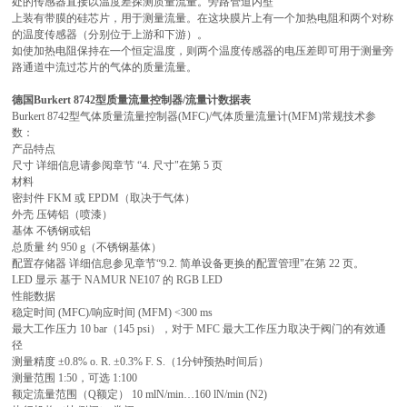
处的传感器直接以温度差探测质量流量。旁路管道内壁
上装有带膜的硅芯片，用于测量流量。在这块膜片上有㇐个加热电阻和两个对称
的温度传感器（分别位于上游和下游）。
如使加热电阻保持在㇐个恒定温度，则两个温度传感器的电压差即可用于测量旁
路通道中流过芯片的气体的质量流量。
德国Burkert 8742型质量流量控制器/流量计
数据表
Burkert 8742型气体质量流量控制器(MFC)/气体质量流量计(MFM)常规技术参
数：
产品特点
尺寸 详细信息请参阅章节 “4. 尺寸"在第 5 页
材料
密封件 FKM 或 EPDM（取决于气体）
外壳 压铸铝（喷漆）
基体 不锈钢或铝
总质量 约 950 g（不锈钢基体）
配置存储器 详细信息参见章节“9.2. 简单设备更换的配置管理"在第 22 页。
LED 显示 基于 NAMUR NE107 的 RGB LED
性能数据
稳定时间 (MFC)/响应时间 (MFM) <300 ms
最大工作压力 10 bar（145 psi），对于 MFC 最大工作压力取决于阀门的有效通
径
测量精度 ±0.8% o. R. ±0.3% F. S.（1分钟预热时间后）
测量范围 1:50，可选 1:100
额定流量范围（Q额定） 10 mlN/min…160 lN/min (N2)