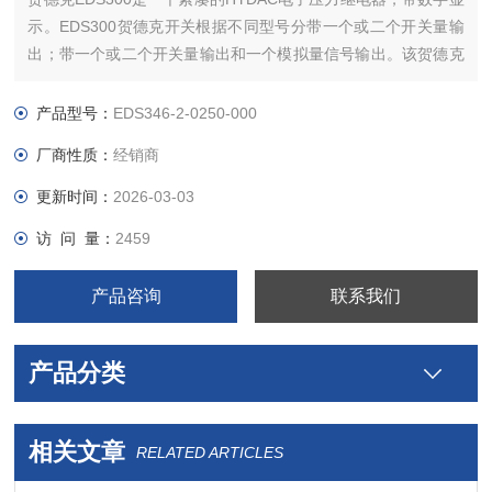
示。EDS300贺德克开关根据不同型号分带一个或二个开关量输
出；带一个或二个开关量输出和一个模拟量信号输出。该贺德克
HYDAC压力继电器可以适应现代的控制理念。
HYDAC压力继电器的切换点以及相应的延滞可以通过触摸式按
产品型号：
EDS346-2-0250-000
键调定。为了更好地适应专门的应用场合，该装置具备了许多附
厂商性质：
经销商
加
更新时间：
2026-03-03
访 问 量：
2459
产品咨询
联系我们
产品分类
相关文章
RELATED ARTICLES