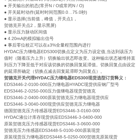
● 开关输出的初态(常开N / O或常闭N / O)
● 开关延时动作(延时时间范围0.0…75.0秒)
● 显示选择(当前值，峰值，开关点1，
贺德克开关点2，显示黑屏)
● 显示压力脉动区间值
● 4.20mA的模拟输出信号
● 事后零位校正可以在±3%全量程范围内进行
HYDAC压力继电器EDS300切换点定义为压力设定值,当达到该压力
值时（随着压力上升）切换输出状态即改变。这种输出状态被维持直
到压力下降至低于对应该切换的切换回复延滞值。切换回复点由设定
的延滞所确定（切换点减去回复延滞即为回复点）。
贺德克开关代理HYDAC压力继电器EDS300现货
选型订货释义：
EDS3446-2-0100-000压力继电器HYADC现货供应钢厂型号
EDS3446-2-0250-000压力值继电器现货贺德克
EDS3446-2-0400-000原装贺德克压力继电器现货供应
EDS3446-3-0040-000现货供应贺德克压力继电器
德国贺德克压力传感器现货EDS3446-3-0160-000
HYDAC液位计库存现货供应EDS3446-3-0400-000
原装贺德克压力传感器现货EDS3446-3-0600-000
贺德克压力传感器EDS3448-5-0100-000原装现货
原装现货压力继电器EDS3448-5-0250-000贺德克原装现货