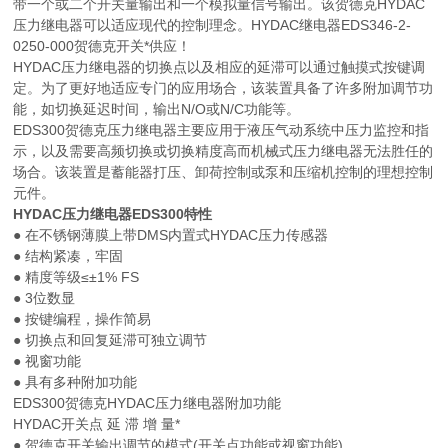
带一个或二个开关量输出和一个模拟量信号输出。该贺德克HYDAC
压力继电器可以适应现代的控制理念。HYDAC继电器EDS346-2-
0250-000贺德克开关*供应！
HYDAC压力继电器的切换点以及相应的延滞可以通过触摸式按键调
定。为了更好地适应专门的应用场合，该装置具备了许多附加调节功
能，如切换延迟时间，输出N/O或N/C功能等。
EDS300贺德克压力继电器主要应用于液压气动系统中压力监控和指
示，以及需要高频切换或切换精度高而机械式压力继电器无法胜任的
场合。该装置是蓄能器打压、卸荷控制或泵和压缩机控制的理想控制
元件。
HYDAC压力继电器EDS300特性
● 在不锈钢薄膜上带DMS内置式HYDAC压力传感器
● 结构紧凑，牢固
● 精度等级≤±1% FS
● 3位数显
● 按键编程，操作简易
● 切换点和回复延滞可独立调节
● 视窗功能
● 具有多种附加功能
EDS300贺德克HYDAC压力继电器附加功能
HYDAC开关点 延 滞 增 量*
● 贺德克开关输出调节的模式(开关点功能或视窗功能)