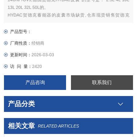
13L 20L 32L 50L的。
HYDAC贺德克蓄能器的皮囊市场缺货,仓库现货销售贺德克
20L,50L皮囊!
德国贺德克HYDAC Technology GmbH 专业生产用于流体过滤技
产品型号：
术、液压控制技术、电子测量技术的元件和装置，是世界有名的
厂商性质：
经销商
过滤
更新时间：
2026-03-03
访 问 量：
2420
产品咨询
联系我们
产品分类
相关文章
RELATED ARTICLES