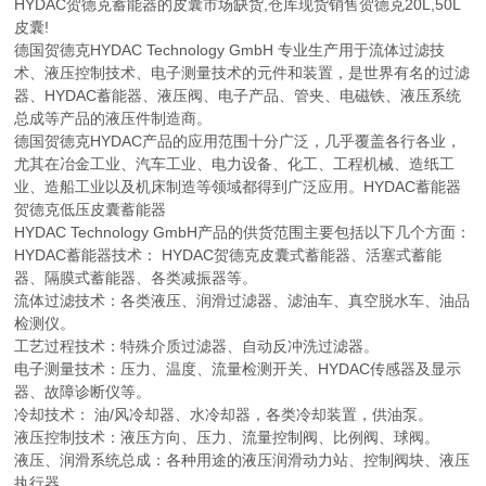
HYDAC贺德克蓄能器的皮囊市场缺货,仓库现货销售贺德克20L,50L
皮囊!
德国贺德克HYDAC Technology GmbH 专业生产用于流体过滤技
术、液压控制技术、电子测量技术的元件和装置，是世界有名的过滤
器、HYDAC蓄能器、液压阀、电子产品、管夹、电磁铁、液压系统
总成等产品的液压件制造商。
德国贺德克HYDAC产品的应用范围十分广泛，几乎覆盖各行各业，
尤其在冶金工业、汽车工业、电力设备、化工、工程机械、造纸工
业、造船工业以及机床制造等领域都得到广泛应用。HYDAC蓄能器
贺德克低压皮囊蓄能器
HYDAC Technology GmbH产品的供货范围主要包括以下几个方面：
HYDAC蓄能器技术： HYDAC贺德克皮囊式蓄能器、活塞式蓄能
器、隔膜式蓄能器、各类减振器等。
流体过滤技术：各类液压、润滑过滤器、滤油车、真空脱水车、油品
检测仪。
工艺过程技术：特殊介质过滤器、自动反冲洗过滤器。
电子测量技术：压力、温度、流量检测开关、HYDAC传感器及显示
器、故障诊断仪等。
冷却技术： 油/风冷却器、水冷却器，各类冷却装置，供油泵。
液压控制技术：液压方向、压力、流量控制阀、比例阀、球阀。
液压、润滑系统总成：各种用途的液压润滑动力站、控制阀块、液压
执行器。